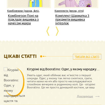
Комбінезони (махра, фліс,
Комплекти (весна, літо)
капітон)
Комбінезон Поні на
Комплект Шахматка 3
підкладе вишивка з
предмети вишивка
начесом махра
інтерлок
ЦІКАВІ СТАТТІ
Читати всі статті
Кігурімі від Booratino: Одяг, у якому народжується щастя та затишок
Уявіть одяг, який обіймає вас м'якістю з першої
секунди. Одяг, у якому так легко сміятися, грати,
читати казки на ніч або просто насолоджуватися
спокійною вечерею в родинному колі. Це - кігурімі
Booratino. Це не просто домашній костюм, це ваш
особистий м'який затишок, створений для кожного
члена сім'ї, від найменших до найбільших.
Докладніше