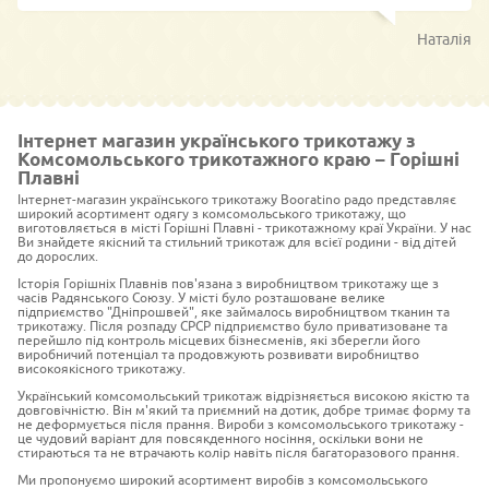
Наталія
Інтернет магазин українського трикотажу з
Комсомольського трикотажного краю – Горішні
Плавні
Інтернет-магазин українського трикотажу Booratino радо представляє
широкий асортимент одягу з комсомольського трикотажу, що
виготовляється в місті Горішні Плавні - трикотажному краї України. У нас
Ви знайдете якісний та стильний трикотаж для всієї родини - від дітей
до дорослих.
Історія Горішніх Плавнів пов'язана з виробництвом трикотажу ще з
часів Радянського Союзу. У місті було розташоване велике
підприємство "Дніпрошвей", яке займалось виробництвом тканин та
трикотажу. Після розпаду СРСР підприємство було приватизоване та
перейшло під контроль місцевих бізнесменів, які зберегли його
виробничий потенціал та продовжують розвивати виробництво
високоякісного трикотажу.
Український комсомольський трикотаж відрізняється високою якістю та
довговічністю. Він м'який та приємний на дотик, добре тримає форму та
не деформується після прання. Вироби з комсомольського трикотажу -
це чудовий варіант для повсякденного носіння, оскільки вони не
стираються та не втрачають колір навіть після багаторазового прання.
Ми пропонуємо широкий асортимент виробів з комсомольського