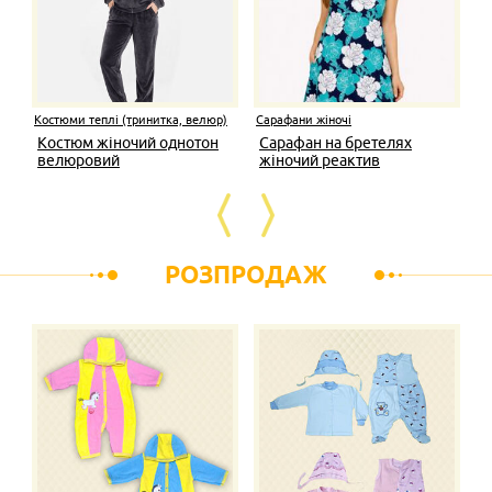
Костюми теплі (тринитка, велюр)
Сарафани жіночі
Костюм жіночий однотон
Сарафан на бретелях
велюровий
жіночий реактив
РОЗПРОДАЖ