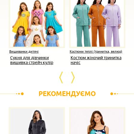
Вишиванки дитячі
Костюми теплі (тринитка, велюр)
Сукня для дівчинки
Костюм жіночий тринитка
вишивка стрейч кулір
начіс
РЕКОМЕНДУЄМО