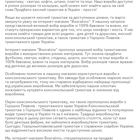
трикотажу - светри, кофти, штани, плаття та інші. Наші вироби доступні
в різних розмірах та кольорах, щоб кожен зміг знайти щось на свій
смак.Придбати якісний трикотаж в Україні - просто!
Якщо ви шукаєте якісний трикотаж за доступними цінами, то варто
звернути увагу на інтернет-магазин "Booratino". У нашому каталозі
представлений великий вибір виробів зі 100% бавовни та вовни, які
стануть прекрасним варіантом для тих, хто цінує комфорт і якість. У нас
можна знайти товари для всієї родини - для дітей та дорослих, якісний
комсомольський трикотаж, а також трикотаж з Горішніх Плавнів -
трикотажного краю України.
Інтернет-магазин "Booratino" пропонує широкий вибір трикотажних
виробів з використанням різних матеріалів. Тут можна придбати
футболки, светри, кофти, спідниці, шорти, костюми та інші вироби зі
100% бавовни, вовни та інших матеріалів. Вибір розмірів також вражає -
від дитячих до великих розмірів для дорослих.
Особливим попитом в нашому магазині користуються вироби з
комсомольського трикотажу. Він завжди був особливою маркою якості
та затребуваністю, тому ми старанно відбираємо найкращі пропозиції
від українських виробників. Ми забезпечуємо нашим клієнтам
можливість купувати комсомольський трикотаж зі знижкою від
виробника.
Окрім комсомольського трикотажу, ми також пропонуємо вироби з
Горішніх Плавнів - трикотажного краю України.Комсомольський
трикотаж з Горішніх Плавнів є одним з найбільш відомих та популярних
видів трикотажу в Україні та за її межами. Традиції виробництва
трикотажу в цьому регіоні сягають минулого століття, коли тут вже
було декілька фабрик, які займалися виробництвом трикотажу.
Сьогодні, Горішньоплавнівський трикотаж є справжнім скарбом України,
що відрізняється високою якістю та доступною ціною.
Ми, інтернет-магазин Booratino, спеціалізуємося на продажі