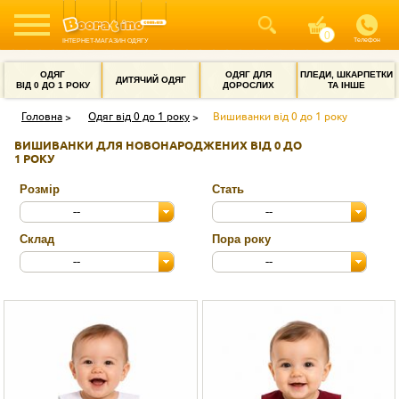
Телефон
ІНТЕРНЕТ-МАГАЗИН ОДЯГУ
ОДЯГ
ОДЯГ ДЛЯ
ПЛЕДИ, ШКАРПЕТКИ
ДИТЯЧИЙ ОДЯГ
ВІД 0 ДО 1 РОКУ
ДОРОСЛИХ
ТА ІНШЕ
Головна
Одяг від 0 до 1 року
Вишиванки від 0 до 1 року
ВИШИВАНКИ ДЛЯ НОВОНАРОДЖЕНИХ ВІД 0 ДО
1 РОКУ
Розмір
Стать
--
--
Склад
Пора року
--
--