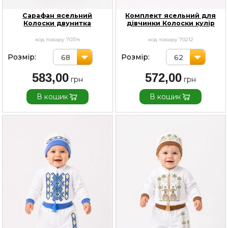
Сарафан ясельний
Комплект ясельний для
Колоски двунитка
дівчинки Колоски кулір
код товару 70314
код товару 70212
Розмір:
Розмір:
68
62
583,00
572,00
В кошик
В кошик