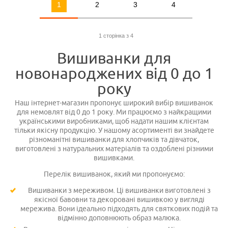
1
2
3
4
1 сторінка з 4
Вишиванки для
новонароджених від 0 до 1
року
Наш інтернет-магазин пропонує широкий вибір вишиванок
для немовлят від 0 до 1 року. Ми працюємо з найкращими
українськими виробниками, щоб надати нашим клієнтам
тільки якісну продукцію. У нашому асортименті ви знайдете
різноманітні вишиванки для хлопчиків та дівчаток,
виготовлені з натуральних матеріалів та оздоблені різними
вишивками.
Перелік вишиванок, який ми пропонуємо:
Вишиванки з мереживом. Ці вишиванки виготовлені з
якісної бавовни та декоровані вишивкою у вигляді
мережива. Вони ідеально підходять для святкових подій та
відмінно доповнюють образ малюка.