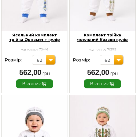
Ясельний комплект
Комплект трійка
трійка Орнамент кулір
ясельний Козаки кулір
код товару 70446
код товару 70579
Розмір:
Розмір:
62
62
562,00
562,00
В кошик
В кошик