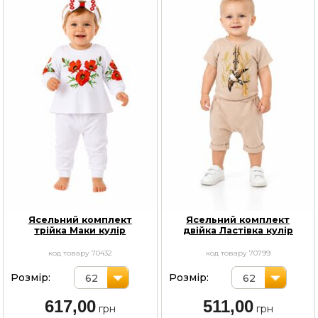
Ясельний комплект
Ясельний комплект
трійка Маки кулір
двійка Ластівка кулір
код товару 70432
код товару 70799
Розмір:
Розмір:
62
62
617,00
511,00