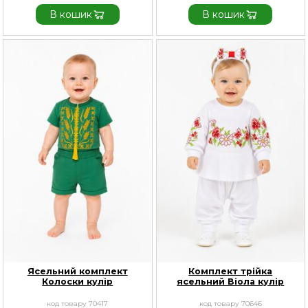
В кошик
В кошик
Ясельний комплект
Комплект трійка
Колоски кулір
ясельний Віола кулір
код товару 70417
код товару 70646