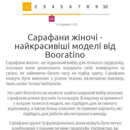
1
2
3
4
5
6
7
8
9
10
1 сторінка з 15
Сарафани жіночі -
найкрасивіші моделі від
Booratino
Сарафани жіночі - це відмінний вибір для літнього гардеробу,
оскільки вони дозволяють відчувати себе комфортно та
свіжо, не займаючи багато часу на підбір одягу. Сарафани
можуть бути виконані з різних тканин, включаючи бавовну,
льон, шовк та інші матеріали.
На сайті Booratino ви можете знайти широкий вибір жіночих
сарафанів різних фасонів та кольорів. В нашому асортименті
є яскраві та веселі моделі, які підійдуть для активного
відпочинку, а також більш класичні та стримані варіанти, які
підійдуть для роботи або вечірнього виходу.
Сарафани зручні та функціональні, вони можуть бути легко
комбіновані з іншими речами гардеробу. Наприклад, ви