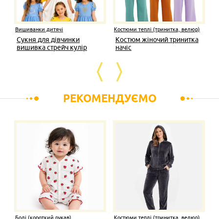
Вишиванки дитячі
Костюми теплі (тринитка, велюр)
Сукня для дівчинки
Костюм жіночий тринитка
вишивка стрейч кулір
начіс
РЕКОМЕНДУЄМО
Боді (короткий рукав)
Костюми теплі (тринитка, велюр)