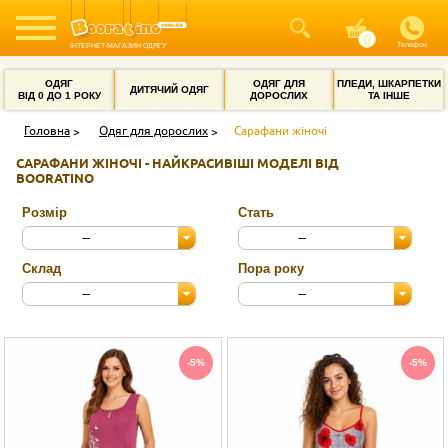
Телефон
ІНТЕРНЕТ-МАГАЗИН ОДЯГУ
ОДЯГ
ОДЯГ ДЛЯ
ПЛЕДИ, ШКАРПЕТКИ
ДИТЯЧИЙ ОДЯГ
ВІД 0 ДО 1 РОКУ
ДОРОСЛИХ
ТА ІНШЕ
Головна
Одяг для дорослих
Сарафани жіночі
САРАФАНИ ЖІНОЧІ - НАЙКРАСИВІШІ МОДЕЛІ ВІД
BOORATINO
Розмір
Стать
--
--
Склад
Пора року
--
--
-5%
-5%