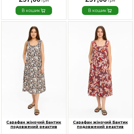
В кошик
В кошик
Сарафан жіночий Бантик
Сарафан жіночий Бантик
подовжений реактив
подовжений реактив