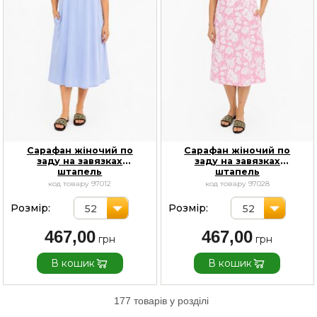
Сарафан жіночий по
Сарафан жіночий по
заду на завязках
заду на завязках
штапель
штапель
код товару 97012
код товару 97028
Розмір:
Розмір:
52
52
467,00
467,00
В кошик
В кошик
177 товарів у розділі