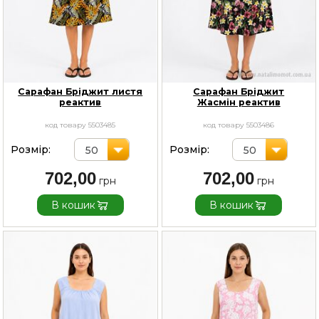
Сарафан Бріджит листя
Сарафан Бріджит
реактив
Жасмін реактив
код товару 5503485
код товару 5503486
Розмір:
Розмір:
50
50
702,00
702,00
В кошик
В кошик