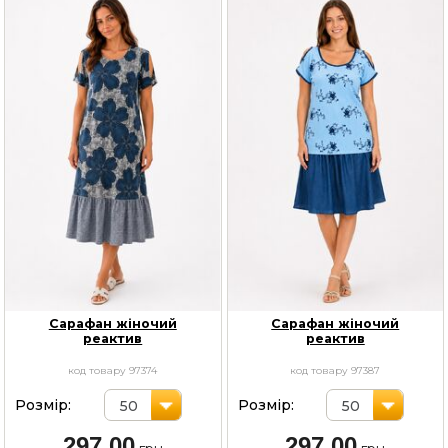
Сарафан жіночий
Сарафан жіночий
реактив
реактив
код товару 97374
код товару 97387
Розмір:
Розмір:
50
50
297,00
297,00