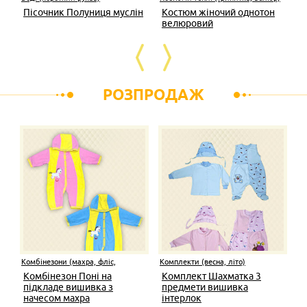
Пісочник Полуниця муслін
Костюм жіночий однотон
велюровий
РОЗПРОДАЖ
Комбінезони (махра, фліс,
Комплекти (весна, літо)
капітон)
Комбінезон Поні на
Комплект Шахматка 3
підкладе вишивка з
предмети вишивка
начесом махра
інтерлок