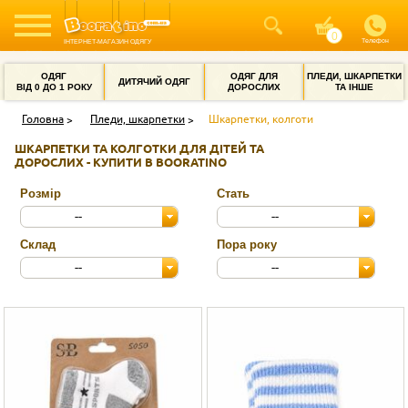
Телефон
ІНТЕРНЕТ-МАГАЗИН ОДЯГУ
ОДЯГ
ОДЯГ ДЛЯ
ПЛЕДИ, ШКАРПЕТКИ
ДИТЯЧИЙ ОДЯГ
ВІД 0 ДО 1 РОКУ
ДОРОСЛИХ
ТА ІНШЕ
Головна
Пледи, шкарпетки
Шкарпетки, колготи
ШКАРПЕТКИ ТА КОЛГОТКИ ДЛЯ ДІТЕЙ ТА
ДОРОСЛИХ - КУПИТИ В BOORATINO
Розмір
Стать
--
--
Склад
Пора року
--
--