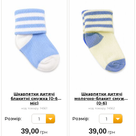
Шкарпетки дитячі
Шкарпетки дитячі
блакитні смужка (0-6
молочно-блакит смужка
міс)
(0-6)
код товару 14561
код товару 14562
Розмір:
Розмір:
1
1
39,00
39,00