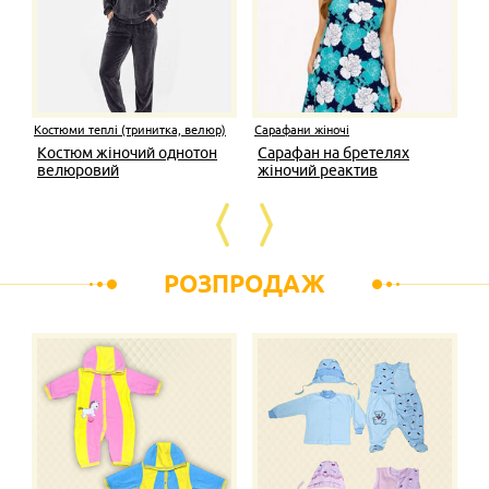
Костюми теплі (тринитка, велюр)
Сарафани жіночі
Костюм жіночий однотон
Сарафан на бретелях
велюровий
жіночий реактив
РОЗПРОДАЖ