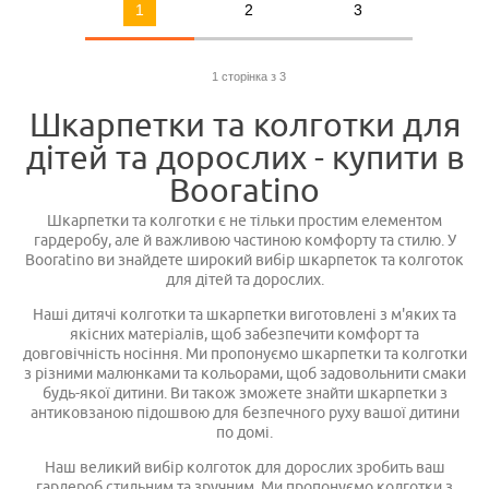
1
2
3
1 сторінка з 3
Шкарпетки та колготки для
дітей та дорослих - купити в
Booratino
Шкарпетки та колготки є не тільки простим елементом
гардеробу, але й важливою частиною комфорту та стилю. У
Booratino ви знайдете широкий вибір шкарпеток та колготок
для дітей та дорослих.
Наші дитячі колготки та шкарпетки виготовлені з м'яких та
якісних матеріалів, щоб забезпечити комфорт та
довговічність носіння. Ми пропонуємо шкарпетки та колготки
з різними малюнками та кольорами, щоб задовольнити смаки
будь-якої дитини. Ви також зможете знайти шкарпетки з
антиковзаною підошвою для безпечного руху вашої дитини
по домі.
Наш великий вибір колготок для дорослих зробить ваш
гардероб стильним та зручним. Ми пропонуємо колготки з