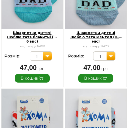
Шкарпетки дитячі
Шкарпетки дитячі
Люблю тата блакитні (0-
Люблю тата ментол (0-6
6 міс)
міс)
код товару 14478
код товару 14479
Розмір:
Розмір:
1
1
47,00
47,00
В кошик
В кошик