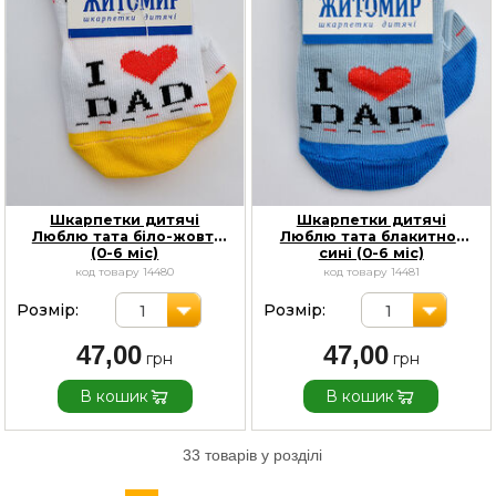
Шкарпетки дитячі
Шкарпетки дитячі
Люблю тата біло-жовті
Люблю тата блакитно-
(0-6 міс)
сині (0-6 міс)
код товару 14480
код товару 14481
Розмір:
Розмір:
1
1
47,00
47,00
В кошик
В кошик
33 товарів у розділі