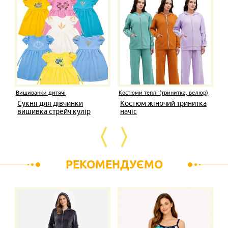
Вишиванки дитячі
Костюми теплі (тринитка, велюр)
Сукня для дівчинки
Костюм жіночий тринитка
вишивка стрейч кулір
начіс
РЕКОМЕНДУЄМО