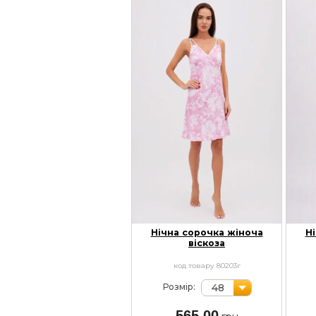
Нічна сорочка жіноча
Н
віскоза
код товару 80203г
48
Розмір:
565,00