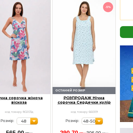
-5%
ОСТАННІЙ РОЗМІР
ічна сорочка жіноча
РОЗПРОДАЖ Нічна
віскоза
сорочка Сердечки кулір
код товару 80203д
код товару 66009
48
48-50
Розмір:
Розмір:
565,00
290,70