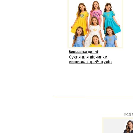
Вишиванки дитячі
Сукня для дівчинки
вишивка стрейч кулір
Код 