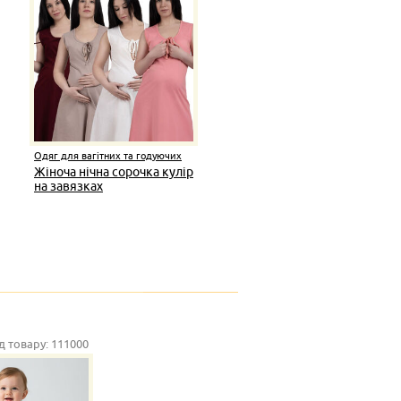
Одяг для вагітних та годуючих
жінок
Жіноча нічна сорочка кулір
на завязках
д товару:
111000