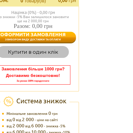
ОМ:
0,00
грн
0
товару(ів)
Націнка (0%) -
0,00
грн
о знижки -5% Вам залишилося замовити
ще на 2 000,00 грн
Разом: 0,00 грн
ОФОРМИТИ ЗАМОВЛЕННЯ
< Назад
З ВИБОРОМ ВИДУ ДОСТАВКИ ТА ОПЛАТИ
Вагаєтесь з вибором,
Купити в один клік
Наші менеджери
задоволенням дадуть в
095 102
Теле
Замовлення більше 1000 грн?
Доставимо безкоштовно!
За умови 100% передоплати
Система знижок
0
Мінімальне замовлення
грн
0
2 000
від
від
- ціни на сайті
2 000
6 000
від
від
- знижка -5%
6 000
10 000
від
від
- знижка -10%