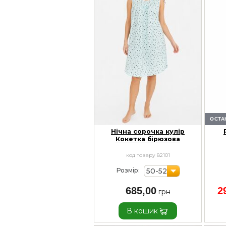
ОСТА
Нічна сорочка кулір
Кокетка бірюзова
код товару 82101
50-52
Розмір:
685,00
2
В кошик