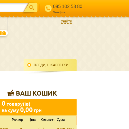
095 102 58 80
Телефон
Увійти
ПЛЕДИ, ШКАРПЕТКИ
ВАШ КОШИК
0
товару(ів)
0,00
на суму
грн
Розмір
Ціна
Кількість
Сума
ВВЕДІТЬ ВАШ КОНТАКТ
Телефон
*