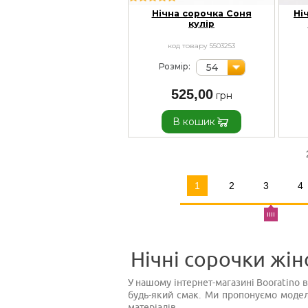
Нічна сорочка Соня
Ні
кулір
код товару 5503253
54
Розмір:
525,00
В кошик
1
2
3
4
Нічні сорочки жіно
У нашому інтернет-магазині Booratino 
будь-який смак. Ми пропонуємо моделі
матеріалів.