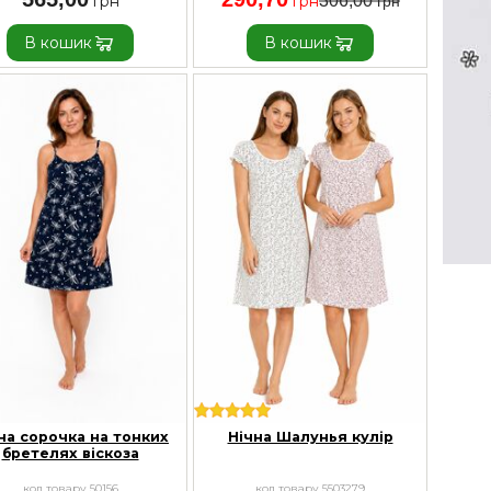
306,00
В кошик
В кошик
на сорочка на тонких
Нічна Шалунья кулір
бретелях віскоза
код товару 50156
код товару 5503279