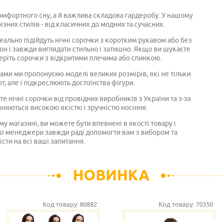
 комфортного сну, а й важлива складова гардеробу. У нашому
ізних стилів - від класичних до модних та сучасних.
еально підійдуть нічні сорочки з коротким рукавом або без
зон і завжди виглядати стильно і затишно. Якщо ви шукаєте
еріть сорочки з відкритими плечима або спинкою.
ами ми пропонуємо моделі великих розмірів, які не тільки
, але і підкреслюють достоїнства фігури.
те нічні сорочки від провідних виробників з України та з-за
зняються високою якістю і зручністю носіння.
 магазині, ви можете бути впевнені в якості товару і
і менеджери завжди раді допомогти вам з вибором та
істи на всі ваші запитання.
НОВИНКА
Код товару:
80882
Код товару:
70350