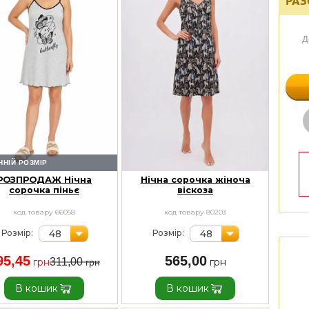
РАЗ
Д
ННІЙ РОЗМІР
РОЗПРОДАЖ Нічна
Нічна сорочка жіноча
сорочка піньє
віскоза
код товару 66058
код товару 80203
48
48
Розмір:
Розмір:
95,45
565,00
311,00
В кошик
В кошик