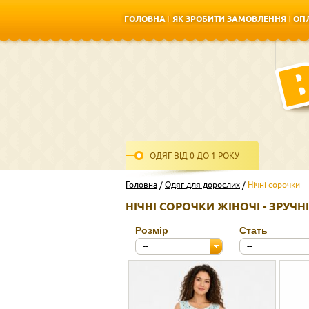
ГОЛОВНА
ЯК ЗРОБИТИ ЗАМОВЛЕННЯ
ОПЛ
ГОЛОВНА
ЯК ЗРОБИТИ ЗАМОВЛЕННЯ
ОПЛ
ОДЯГ ВІД 0 ДО 1 РОКУ
Головна
Одяг для дорослих
Нічні сорочки
НІЧНІ СОРОЧКИ ЖІНОЧІ - ЗРУЧНІ
Розмір
Стать
--
--