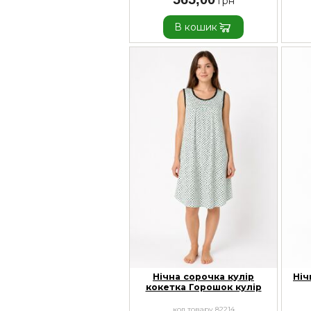
В кошик
Нічна сорочка кулір
Ніч
кокетка Горошок кулір
код товару 82214