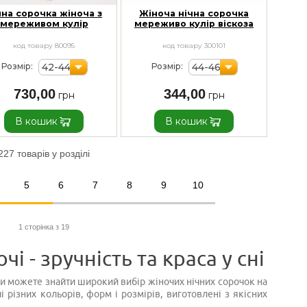
чна сорочка жіноча з
Жіноча нічна сорочка
мереживом кулір
мереживо кулір віскоза
код товару 80095
код товару 300101
42-44
44-46
Розмір:
Розмір:
730,00
344,00
В кошик
В кошик
227 товарів у розділі
5
6
7
8
9
10
1 сторінка з 19
чі - зручність та краса у сні
ви можете знайти широкий вибір жіночих нічних сорочок на
 різних кольорів, форм і розмірів, виготовлені з якісних