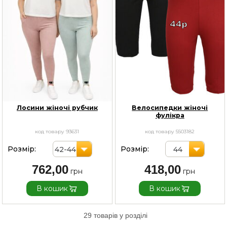
Лосини жіночі рубчик
Велосипедки жіночі
фулікра
код товару 93631
код товару 5503182
Розмір:
Розмір:
42-44
44
762,00
418,00
В кошик
В кошик
29 товарів у розділі