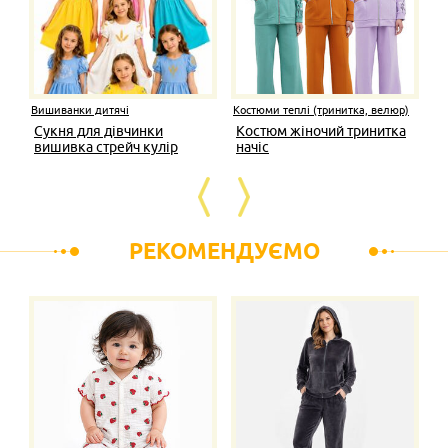
Вишиванки дитячі
Костюми теплі (тринитка, велюр)
Сукня для дівчинки
Костюм жіночий тринитка
вишивка стрейч кулір
начіс
РЕКОМЕНДУЄМО