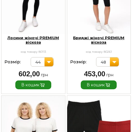
Лосини жіночі PREMIUM
Бриджі жіночі PREMIUM
віскоза
віскоза
код товару 80113
код товару 80261
Розмір:
Розмір:
44
48
602,00
453,00
В кошик
В кошик