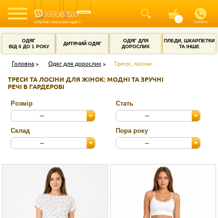
Телефон
ІНТЕРНЕТ-МАГАЗИН ОДЯГУ
ОДЯГ
ОДЯГ ДЛЯ
ПЛЕДИ, ШКАРПЕТКИ
ДИТЯЧИЙ ОДЯГ
ВІД 0 ДО 1 РОКУ
ДОРОСЛИХ
ТА ІНШЕ
Головна
Одяг для дорослих
Треси, лосіни
ТРЕСИ ТА ЛОСІНИ ДЛЯ ЖІНОК: МОДНІ ТА ЗРУЧНІ
РЕЧІ В ГАРДЕРОБІ
Розмір
Стать
--
--
Склад
Пора року
--
--