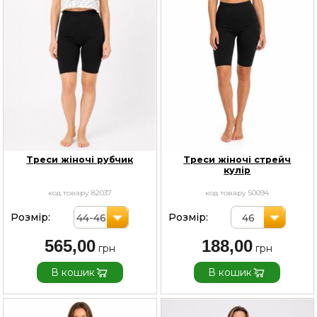
Треси жіночі рубчик
Треси жіночі стрейч
кулір
код товару 82037
код товару 50094
Розмір:
Розмір:
44-46
46
565,00
188,00
В кошик
В кошик