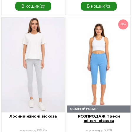
В кошик
В кошик
-5%
ОСТАННІЙ РОЗМІР
Лосини жіночі віскоза
РОЗПРОДАЖ Треси
жіночі віскоза
код товару 80110а
код товару 66091