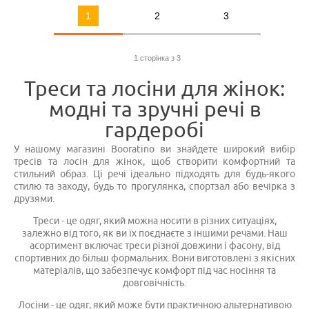
1
2
3
1 сторінка з 3
Треси та лосіни для жінок:
модні та зручні речі в
гардеробі
У нашому магазині Booratino ви знайдете широкий вибір
тресів та лосін для жінок, щоб створити комфортний та
стильний образ. Ці речі ідеально підходять для будь-якого
стилю та заходу, будь то прогулянка, спортзал або вечірка з
друзями.
Треси - це одяг, який можна носити в різних ситуаціях,
залежно від того, як ви їх поєднаєте з іншими речами. Наш
асортимент включає треси різної довжини і фасону, від
спортивних до більш формальних. Вони виготовлені з якісних
матеріалів, що забезпечує комфорт під час носіння та
довговічність.
Лосіни - це одяг, який може бути практичною альтернативою