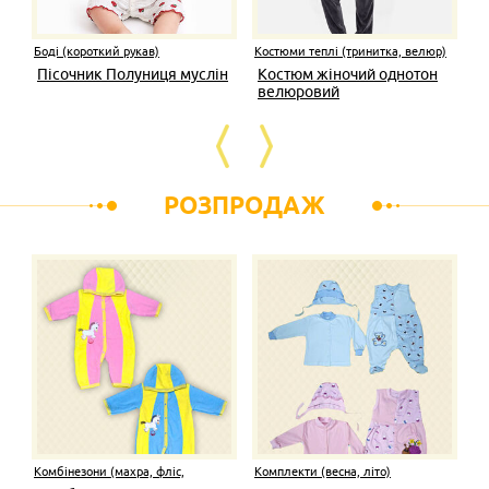
Боді (короткий рукав)
Костюми теплі (тринитка, велюр)
Пісочник Полуниця муслін
Костюм жіночий однотон
велюровий
РОЗПРОДАЖ
Комбінезони (махра, фліс,
Комплекти (весна, літо)
капітон)