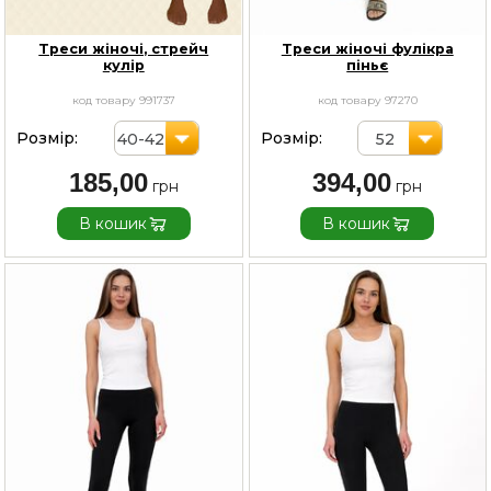
Треси жіночі, стрейч
Треси жіночі фулікра
кулір
піньє
код товару 991737
код товару 97270
Розмір:
Розмір:
40-42
52
185,00
394,00
В кошик
В кошик