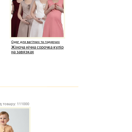
Одяг для вагітних та годуючих
жінок
Жіноча нічна сорочка кулір
на завязках
д товару:
111000