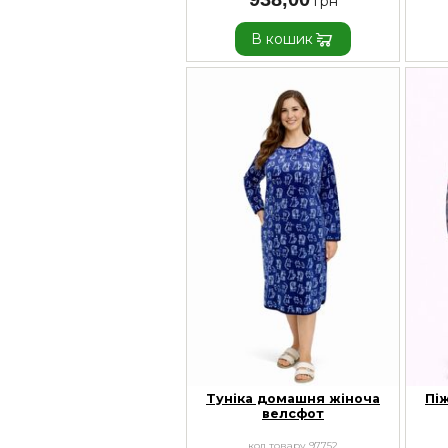
В кошик
Туніка домашня жіноча
Пі
велсфот
код товару 97752