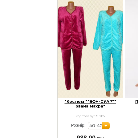
"Костюм ""БОН-СУАР""
П
рвана махра"
код товару 991785
40-42
Розмір:
938,00