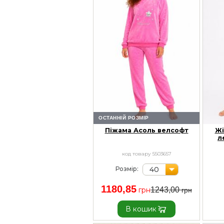
ОСТАННІЙ РОЗМІР
Піжама Асоль велсофт
Жі
л
код товару 5503657
40
Розмір:
1180,85
1243,00
В кошик