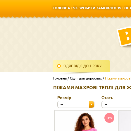
ГОЛОВНА
ЯК ЗРОБИТИ ЗАМОВЛЕННЯ
ОПЛ
ГОЛОВНА
ЯК ЗРОБИТИ ЗАМОВЛЕННЯ
ОПЛ
ОДЯГ ВІД 0 ДО 1 РОКУ
Головна
Одяг для дорослих
Піжами махров
ПІЖАМИ МАХРОВІ ТЕПЛІ ДЛЯ Ж
Розмір
Стать
--
--
-5%