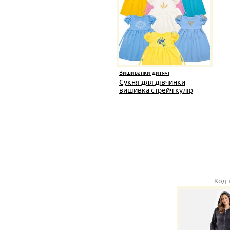
Вишиванки дитячі
Сукня для дівчинки
вишивка стрейч кулір
Код 