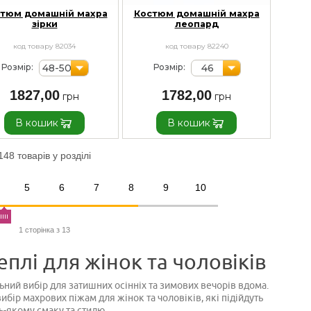
тюм домашній махра
Костюм домашній махра
зірки
леопард
код товару 82034
код товару 82240
48-50
46
Розмір:
Розмір:
1827,00
1782,00
В кошик
В кошик
148 товарів у розділі
5
6
7
8
9
10
1 сторінка з 13
плі для жінок та чоловіків
альний вибір для затишних осінніх та зимових вечорів вдома.
бір махрових піжам для жінок та чоловіків, які підійдуть
ь-якому смаку та стилю.