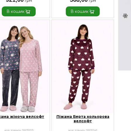
В кошик
В кошик
жама жіноча велсофт
Піжама Берта кольорова
велсофт
код товару 5503203
код товару 5503241