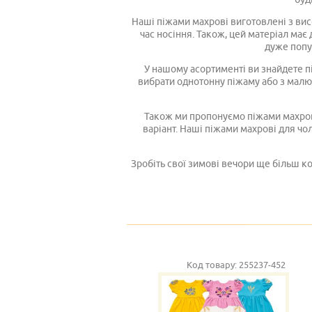
Наші піжами махрові виготовлені з вис
час носіння. Також, цей матеріал має
дуже попу
У нашому асортименті ви знайдете п
вибрати однотонну піжаму або з малю
Також ми пропонуємо піжами махрові
варіант. Наші піжами махрові для чол
Зробіть свої зимові вечори ще більш 
Код товару:
255237-452