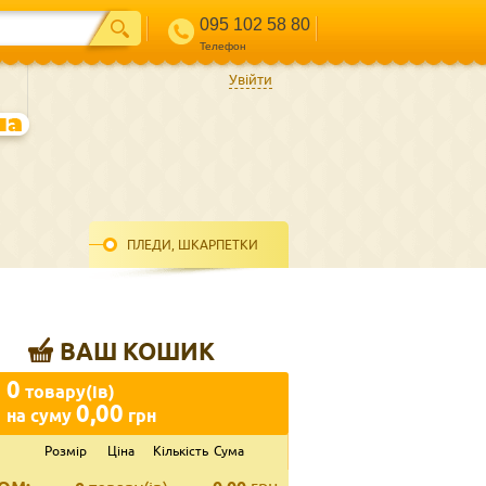
095 102 58 80
Телефон
Увійти
ПЛЕДИ, ШКАРПЕТКИ
ВАШ КОШИК
0
товару(ів)
0,00
на суму
грн
Розмір
Ціна
Кількість
Сума
ВВЕДІТЬ ВАШ КОНТАКТ
Телефон
*