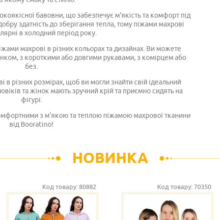
окоякісної бавовни, що забезпечує м'якість та комфорт під
 добру здатність до зберігання тепла, тому піжами махрові
лярні в холодний період року.
іжами махрові в різних кольорах та дизайнах. Ви можете
нком, з короткими або довгими рукавами, з комірцем або
без.
 в різних розмірах, щоб ви могли знайти свій ідеальний
овіків та жінок мають зручний крій та приємно сидять на
фігурі.
комфортними з м'якою та теплою піжамою махрової тканини
від Booratino!
НОВИНКА
Код товару:
80882
Код товару:
70350