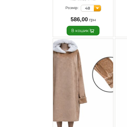
48
Розмір:
586,00
В кошик