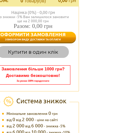
ОМ:
0,00
грн
0
товару(ів)
Націнка (0%) -
0,00
грн
о знижки -5% Вам залишилося замовити
ще на 2 000,00 грн
Разом: 0,00 грн
ОФОРМИТИ ЗАМОВЛЕННЯ
< Назад
З ВИБОРОМ ВИДУ ДОСТАВКИ ТА ОПЛАТИ
Вагаєтесь з вибором,
Купити в один клік
Наші менеджери
задоволенням дадуть в
095 102
Теле
Замовлення більше 1000 грн?
Доставимо безкоштовно!
За умови 100% передоплати
Система знижок
0
Мінімальне замовлення
грн
0
2 000
від
від
- ціни на сайті
2 000
6 000
від
від
- знижка -5%
6 000
10 000
від
від
- знижка -10%