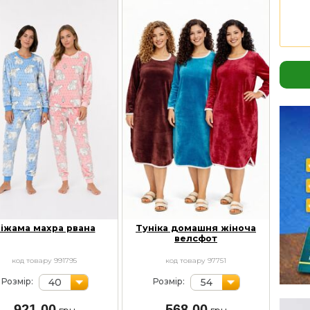
іжама махра рвана
Туніка домашня жіноча
велсфот
код товару 991795
код товару 97751
40
54
Розмір:
Розмір:
921,00
568,00