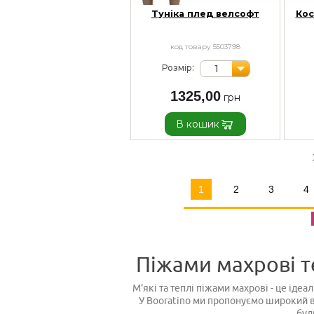
Туніка плед велсофт
Кос
код товару 5503798
1
Розмір:
1325,00
В кошик
1
2
3
4
Піжами махрові те
М'які та теплі піжами махрові - це іде
У Booratino ми пропонуємо широкий ви
буд