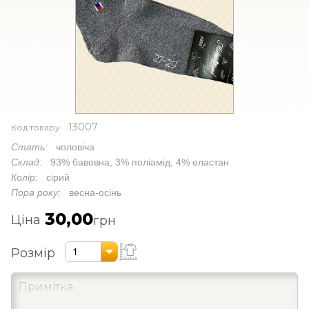
13007
Код товару:
Стать:
чоловіча
Склад:
93% бавовна, 3% поліамід, 4% еластан
Колір:
сірий
Пора року:
весна-осінь
30,00
Ціна
грн
Розмір
1