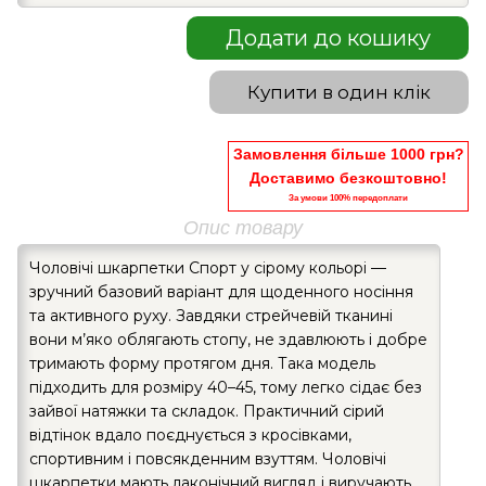
Додати до кошику
Купити в один клік
Замовлення більше 1000 грн?
Доставимо безкоштовно!
За умови 100% передоплати
Опис товару
Чоловічі шкарпетки Спорт у сірому кольорі —
зручний базовий варіант для щоденного носіння
та активного руху. Завдяки стрейчевій тканині
вони м’яко облягають стопу, не здавлюють і добре
тримають форму протягом дня. Така модель
підходить для розміру 40–45, тому легко сідає без
зайвої натяжки та складок. Практичний сірий
відтінок вдало поєднується з кросівками,
спортивним і повсякденним взуттям. Чоловічі
шкарпетки мають лаконічний вигляд і виручають