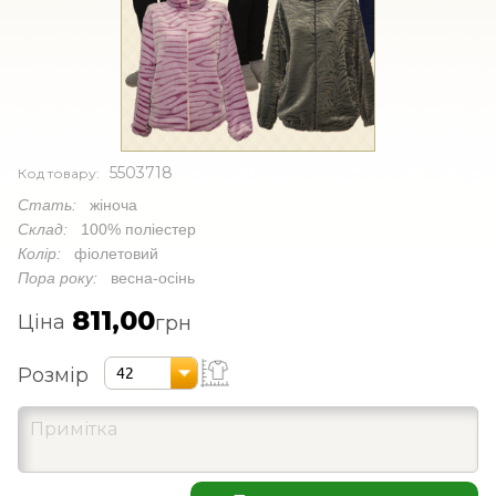
5503718
Код товару:
Стать:
жіноча
Склад:
100% поліестер
Колір:
фіолетовий
Пора року:
весна-осінь
811,00
Ціна
грн
Розмір
42