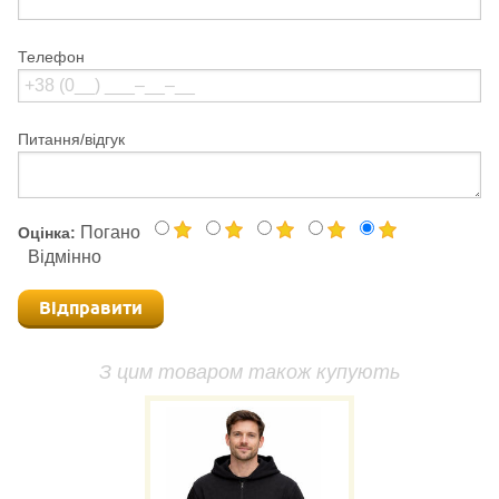
Телефон
Питання/відгук
Погано
Оцінка:
Відмінно
Відправити
З цим товаром також купують