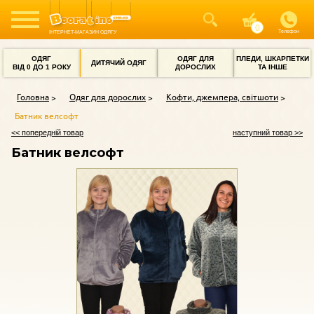
Телефон
ІНТЕРНЕТ-МАГАЗИН ОДЯГУ
ОДЯГ
ОДЯГ ДЛЯ
ПЛЕДИ, ШКАРПЕТКИ
ДИТЯЧИЙ ОДЯГ
ВІД 0 ДО 1 РОКУ
ДОРОСЛИХ
ТА ІНШЕ
Головна
Одяг для дорослих
Кофти, джемпера, світшоти
Батник велсофт
<< попередній товар
наступний товар >>
Батник велсофт