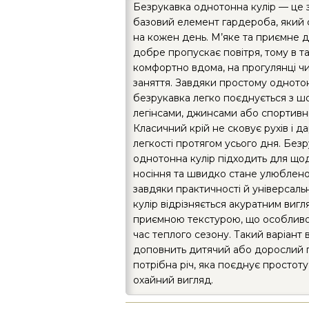
Безрукавка однотонна кулір — це 
базовий елемент гардероба, який 
на кожен день. М’яке та приємне д
добре пропускає повітря, тому в т
комфортно вдома, на прогулянці чи
заняття. Завдяки простому однот
безрукавка легко поєднується з ш
легінсами, джинсами або спортив
Класичний крій не сковує рухів і да
легкості протягом усього дня. Без
однотонна кулір підходить для що
носіння та швидко стане улюблен
завдяки практичності й універсаль
кулір відрізняється акуратним вигл
приємною текстурою, що особливо
час теплого сезону. Такий варіант 
доповнить дитячий або дорослий 
потрібна річ, яка поєднує простоту
охайний вигляд.