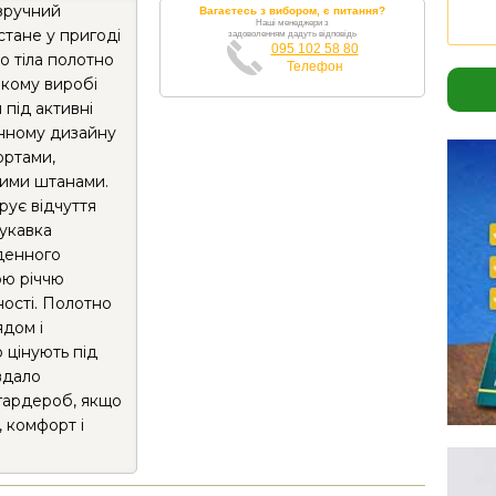
зручний
Вагаєтесь з вибором, є питання?
Наші менеджери з
стане у пригоді
задоволенням дадуть відповідь
095 102 58 80
о тіла полотно
Телефон
акому виробі
 під активні
онному дизайну
ортами,
ними штанами.
рує відчуття
рукавка
денного
ою річчю
ності. Полотно
ядом і
 цінують під
вдало
гардероб, якщо
, комфорт і