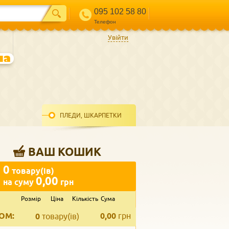
095 102 58 80
Телефон
Увійти
ПЛЕДИ, ШКАРПЕТКИ
ВАШ КОШИК
0
товару(ів)
0,00
на суму
грн
Розмір
Ціна
Кількість
Сума
ВВЕДІТЬ ВАШ КОНТАКТ
ОМ:
0,00
грн
Телефон
*
0
товару(ів)