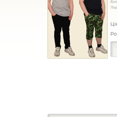
Кол
Пор
Ці
Ро