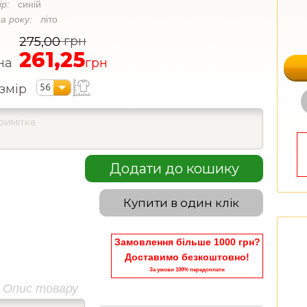
ір:
синій
а року:
літо
грн
275,00
261,25
на
грн
56
змір
Додати до кошику
Купити в один клік
Замовлення більше 1000 грн?
Доставимо безкоштовно!
За умови 100% передоплати
Опис товару