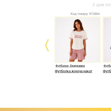
З цим т
Код товару:
972864
Футболки, безрукавки
Футбо
Футболка жіноча накат
Футб