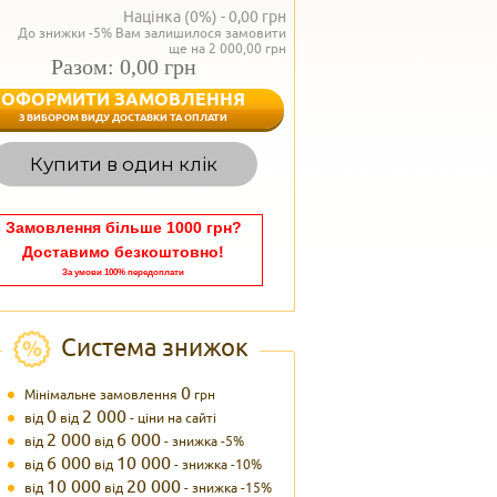
Націнка (0%) -
0,00
грн
До знижки -5% Вам залишилося замовити
ще на 2 000,00 грн
Разом: 0,00 грн
ОФОРМИТИ ЗАМОВЛЕННЯ
< Назад
З ВИБОРОМ ВИДУ ДОСТАВКИ ТА ОПЛАТИ
Вагаєтесь з вибором,
Купити в один клік
Наші менеджери
задоволенням дадуть в
095 102
Теле
Замовлення більше 1000 грн?
Доставимо безкоштовно!
За умови 100% передоплати
Система знижок
0
Мінімальне замовлення
грн
0
2 000
від
від
- ціни на сайті
2 000
6 000
від
від
- знижка -5%
6 000
10 000
від
від
- знижка -10%
10 000
20 000
від
від
- знижка -15%