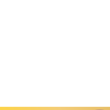
д товару:
300198
Код товару:
30069
Код товар
зрукавки
Футболки, безрукавки
Футболки, безрукавки
ловіча кулір
Футболка чоловіча кулір
Футболка чоловіча к