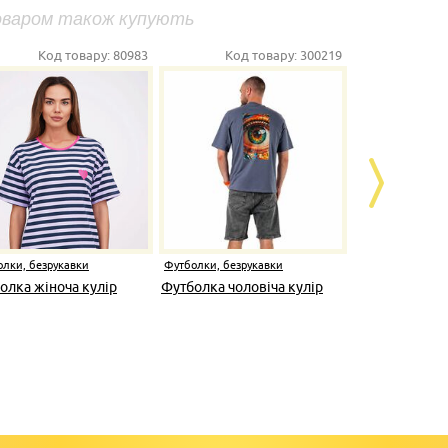
оваром також купують
Код товару:
80983
Код товару:
300219
Ко
лки, безрукавки
Футболки, безрукавки
Футболки, бе
олка жіноча кулір
Футболка чоловіча кулір
Футболка чо