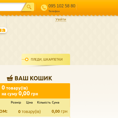
095 102 58 80
Телефон
Увійти
ПЛЕДИ, ШКАРПЕТКИ
ВАШ КОШИК
0
товару(ів)
0,00
на суму
грн
Розмір
Ціна
Кількість
Сума
ВВЕДІТЬ ВАШ КОНТАКТ
ОМ:
0,00
грн
Телефон
*
0
товару(ів)