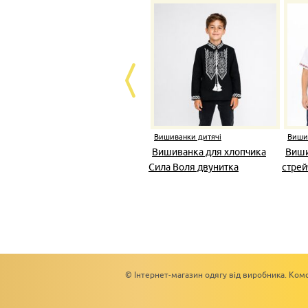
Вишиванки дитячі
Виши
Вишиванка для хлопчика
Виши
Сила Воля двунитка
стрей
© Інтернет-магазин одягу від виробника. Комс