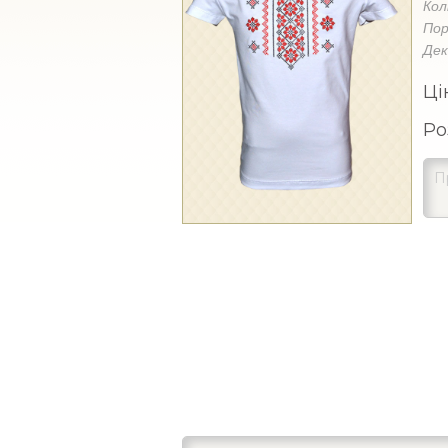
Кол
Пор
Де
Ці
Ро