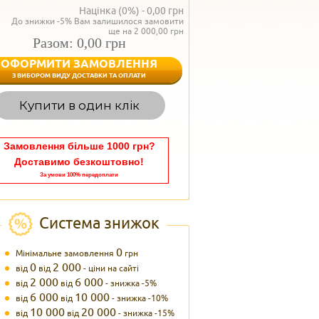
Націнка (0%) -
0,00
грн
До знижки -5% Вам залишилося замовити
ще на 2 000,00 грн
Разом: 0,00 грн
ОФОРМИТИ ЗАМОВЛЕННЯ
< Назад
З ВИБОРОМ ВИДУ ДОСТАВКИ ТА ОПЛАТИ
Вагаєтесь з вибором,
Купити в один клік
Наші менеджери
задоволенням дадуть в
095 102
Теле
Замовлення більше 1000 грн?
Доставимо безкоштовно!
За умови 100% передоплати
Система знижок
0
Мінімальне замовлення
грн
0
2 000
від
від
- ціни на сайті
2 000
6 000
від
від
- знижка -5%
6 000
10 000
від
від
- знижка -10%
10 000
20 000
від
від
- знижка -15%