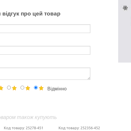
 відгук про цей товар
Відмінно
оваром також купують
Код товару:
25278-451
Код товару:
252356-452
Код т