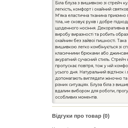
Біла блуза з вишивкою зі стрейч к
легкість, комфорт і охайний святко
М’яка еластична тканина приємно 
тіла, не сковує рухів і добре підхо
щоденного носіння. Декоративна 
виробу виразності та робить образ
охайним без зайвої пишності. Така 
вишивкою легко комбінується зі сп
класичними брюками або джинсам
акуратний сучасний стиль. Стрейч 
пропускає повітря, тож у ній комф
усього дня. Натуральний відтінок і 
допомагають виглядати жіночно та
різних ситуаціях. Блуза біла з виш
вдалим вибором для роботи, прогул
особливих моментів.
Відгуки про товар (0)