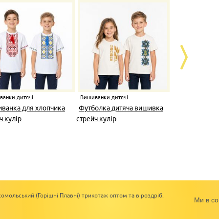
ванки дитячі
Вишиванки дитячі
Вишиванки ди
ванка для хлопчика
Футболка дитяча вишивка
Вишиванка 
ч кулір
стрейч кулір
кулір
омольський (Горішні Плавні) трикотаж оптом та в роздріб.
Ми в со