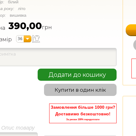
ір:
білий
а року:
літо
кор:
вишивка
390,00
грн
на
36
змір
Додати до кошику
Купити в один клік
Замовлення більше 1000 грн?
Доставимо безкоштовно!
За умови 100% передоплати
Опис товару