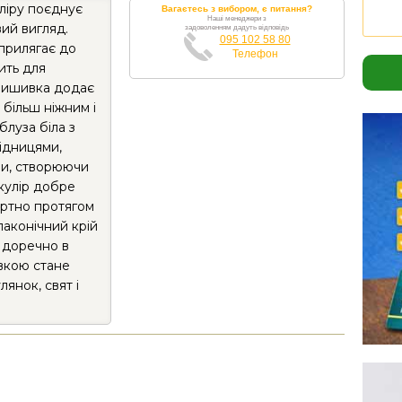
уліру поєднує
Вагаєтесь з вибором, є питання?
Наші менеджери з
вий вигляд.
задоволенням дадуть відповідь
095 102 58 80
прилягає до
Телефон
дить для
вишивка додає
 більш ніжним і
блуза біла з
ідницями,
и, створюючи
кулір добре
ортно протягом
лаконічний крій
 доречно в
ивкою стане
янок, свят і