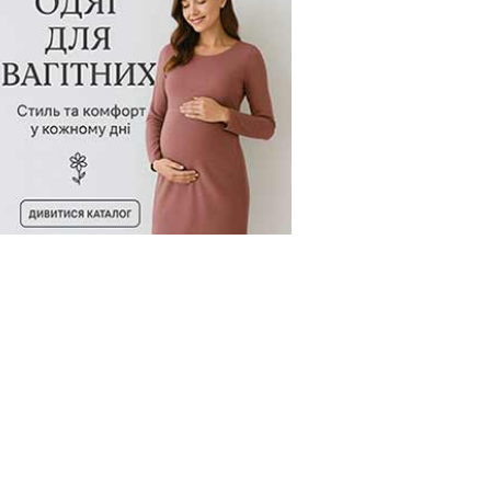
овару:
254331-451
Код товару:
70989
Код товар