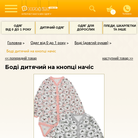
Телефон
ІНТЕРНЕТ-МАГАЗИН ОДЯГУ
ОДЯГ
ОДЯГ ДЛЯ
ПЛЕДИ, ШКАРПЕТКИ
ДИТЯЧИЙ ОДЯГ
ВІД 0 ДО 1 РОКУ
ДОРОСЛИХ
ТА ІНШЕ
Головна
Одяг від 0 до 1 року
Боді (довгий рукав)
Боді дитячий на кнопці начіс
<< попередній товар
наступний товар >>
Боді дитячий на кнопці начіс