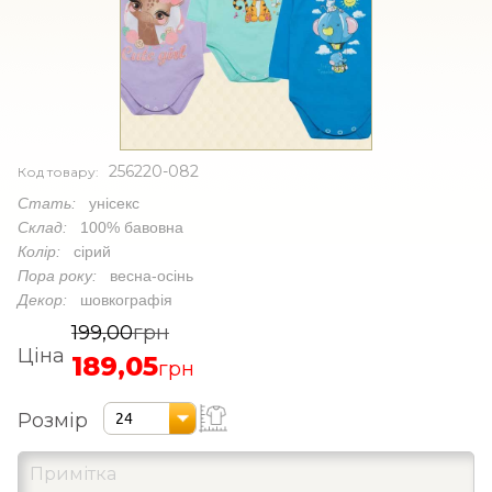
256220-082
Код товару:
Стать:
унісекс
Склад:
100% бавовна
Колір:
сірий
Пора року:
весна-осінь
Декор:
шовкографія
199,00
грн
Ціна
189,05
грн
Розмір
24