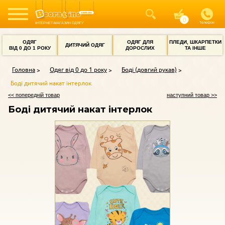
Телефон
ІНТЕРНЕТ-МАГАЗИН ОДЯГУ
ОДЯГ
ОДЯГ ДЛЯ
ПЛЕДИ, ШКАРПЕТКИ
ДИТЯЧИЙ ОДЯГ
ВІД 0 ДО 1 РОКУ
ДОРОСЛИХ
ТА ІНШЕ
Головна
Одяг від 0 до 1 року
Боді (довгий рукав)
Боді дитячий накат інтерлок
<< попередній товар
наступний товар >>
Боді дитячий накат інтерлок