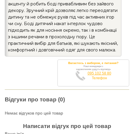
акценту й робить боді привабливим без зайвого
декору. Зручний крій дозволяє легко переодягати
дитину та не обмежує рухів під час активних ігор
чи сну. Боді дитячий накат інтерлок чудово
підходить як для носіння окремо, так і в комбінації
з іншими речами в прохолодну пору. Це
практичний вибір для батьків, які шукають якісний,
комфортний і довговічний одяг для свого малюка.
Вагаєтесь з вибором, є питання?
Наші менеджери з
задоволенням дадуть відповідь
095 102 58 80
Телефон
Відгуки про товар (0)
Немає відгуков про цей товар
Написати відгук про цей товар
Ваше ім'я