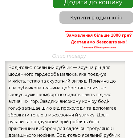
Додати до кошику
Купити в один клік
Замовлення більше 1000 грн?
Доставимо безкоштовно!
За умови 100% передоплати
Опис товару
Боді-гольф ясельний рубчик — зручна річ для
щоденного гардероба малюка, яка поєднує
м’якість, тепло та акуратний вигляд. Приємна до
тіла рубчикова тканина добре тягнеться, не
сковує рухів і комфортно сидить навіть під час
активних ігор. Завдяки високому коміру боді-
гольф захищає шию від прохолоди та допомагає
зберігати тепло в міжсезоння й узимку. Довгі
рукави та продуманий крій роблять його
практичним вибором для садочка, прогулянок і
домашнього носіння. Боді-гольф ясельний рубчик