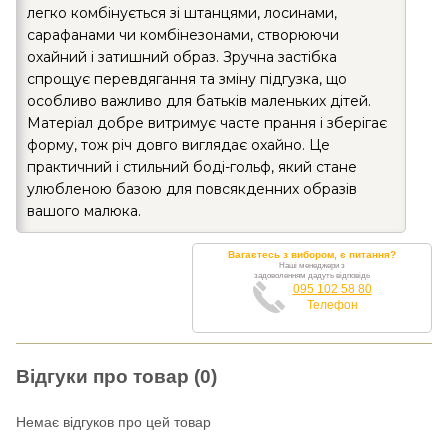
легко комбінується зі штанцями, лосинами,
сарафанами чи комбінезонами, створюючи
охайний і затишний образ. Зручна застібка
спрощує перевдягання та зміну підгузка, що
особливо важливо для батьків маленьких дітей.
Матеріал добре витримує часте прання і зберігає
форму, тож річ довго виглядає охайно. Це
практичний і стильний боді-гольф, який стане
улюбленою базою для повсякденних образів
вашого малюка.
Вагаєтесь з вибором, є питання?
Наші менеджери з
задоволенням дадуть відповідь
095 102 58 80
Телефон
Відгуки про товар (0)
Немає відгуков про цей товар