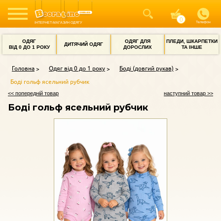
Телефон
ІНТЕРНЕТ-МАГАЗИН ОДЯГУ
ОДЯГ
ОДЯГ ДЛЯ
ПЛЕДИ, ШКАРПЕТКИ
ДИТЯЧИЙ ОДЯГ
ВІД 0 ДО 1 РОКУ
ДОРОСЛИХ
ТА ІНШЕ
Головна
Одяг від 0 до 1 року
Боді (довгий рукав)
Боді гольф ясельний рубчик
<< попередній товар
наступний товар >>
Боді гольф ясельний рубчик