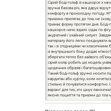
Сірий боді-гольф із кашкорсе з на
зручна базова річ, яка дарує відчут
комфорту в прохолодну погоду. М’
приємно прилягає до тіла, не скову
тримає форму протягом дня. Боді-г
кашкорсе начіс вдало сідає по фіг
акуратний і охайний силует. Завдя
матеріалу його легко поєднувати я
так і зі спідницями чи класичними 
із внутрішнього боку додає м’якост
зберігати тепло без зайвого об’єм
сірий колір робить цю модель уні
щоденних образів і багатошарових
Такий боді-гольф зручно носити пі
кардиган або куртку, коли хочетьс
стильно й почуватися комфортно. 
варіант для тих, хто цінує лаконічн
якісне пошиття та приємні до тіла 