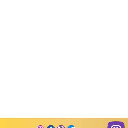
д товару:
991956
Код товару:
111019
Код товару:
рукав)
Боді (довгий рукав)
Боді (довгий рукав)
незон
Боді довгий рукав Гілочка
Боді довгий рукав Зі
7502
інтерлок торба
інтерлок торба