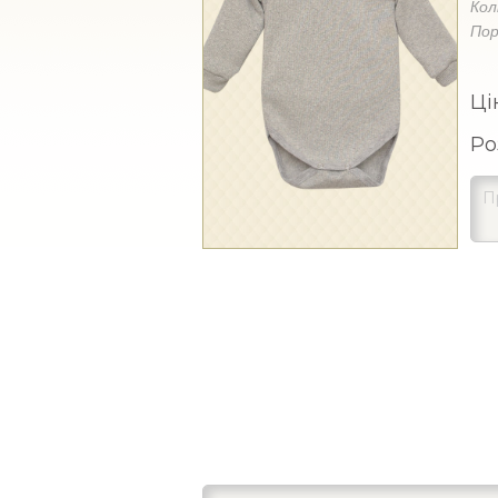
Кол
Пор
Ці
Ро