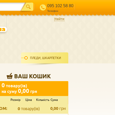
095 102 58 80
Телефон
Увійти
ПЛЕДИ, ШКАРПЕТКИ
ВАШ КОШИК
0
товару(ів)
0,00
на суму
грн
Розмір
Ціна
Кількість
Сума
ВВЕДІТЬ ВАШ КОНТАКТ
ОМ:
0,00
грн
Телефон
*
0
товару(ів)