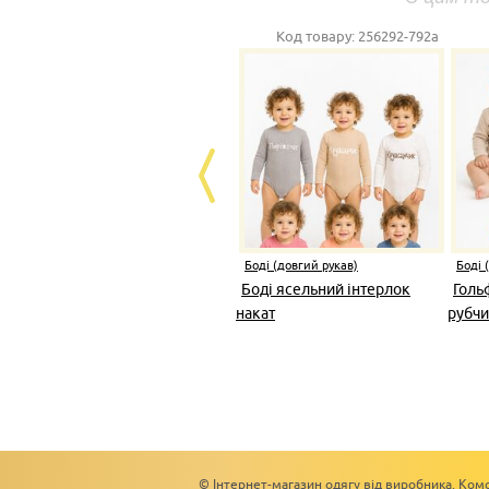
Код товару:
256292-792а
Боді (довгий рукав)
Боді 
Боді ясельний інтерлок
Голь
накат
рубч
© Інтернет-магазин одягу від виробника. Комс