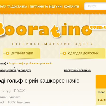
АТА ТА ДОСТАВКА
ПИТАННЯ ТА ВІДГУКИ
КОНТАКТИ
АТА ТА ДОСТАВКА
ПИТАННЯ ТА ВІДГУКИ
КОНТАКТИ
ІНТЕРНЕТ-МАГАЗИН ОДЯГУ
ДИТЯЧИЙ ОДЯГ
ОДЯГ ДЛЯ ДОРОСЛИХ
укав)
Боді-гольф сірий кашкорсе начіс
повернутися до розділу
наступний товар >>
ді-гольф сірий кашкорсе начіс
110609
 товару:
Товар
ать:
унісекс
РАЗ
лад:
100% бавовна