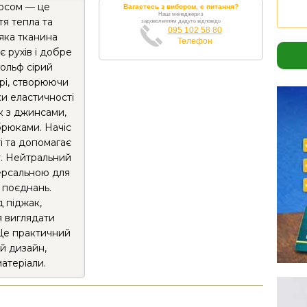
чосом — це
Вагаєтесь з вибором, є питання?
Наші менеджери з
тя тепла та
задоволенням дадуть відповідь
095 102 58 80
яка тканина
Телефон
є рухів і добре
ольф сірий
урі, створюючи
ки еластичності
к з джинсами,
брюками. Начіс
і та допомагає
у. Нейтральний
версальною для
 поєднань.
д піджак,
я виглядати
Це практичний
ий дизайн,
матеріали.