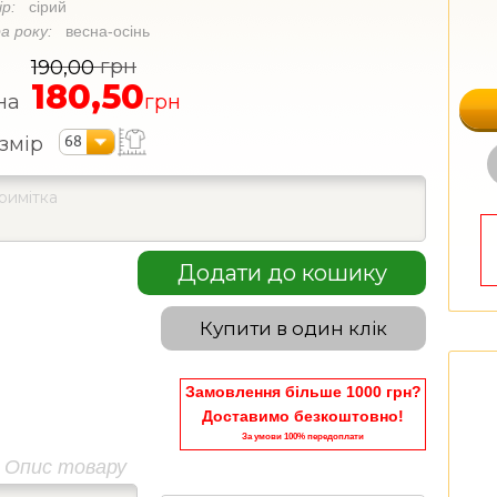
ір:
сірий
а року:
весна-осінь
грн
190,00
180,50
на
грн
68
змір
Додати до кошику
Купити в один клік
Замовлення більше 1000 грн?
Доставимо безкоштовно!
За умови 100% передоплати
Опис товару