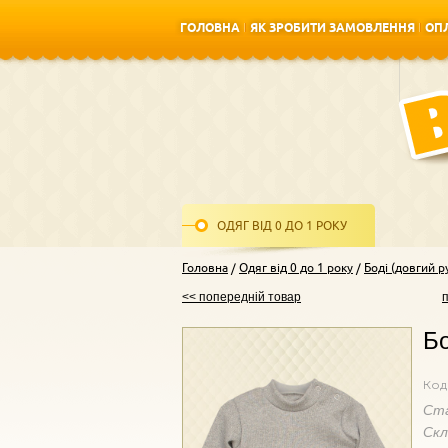
ГОЛОВНА
ЯК ЗРОБИТИ ЗАМОВЛЕННЯ
ОПЛ
ГОЛОВНА
ЯК ЗРОБИТИ ЗАМОВЛЕННЯ
ОПЛ
ОДЯГ ВІД 0 ДО 1 РОКУ
Головна
Одяг від 0 до 1 року
Боді (довгий р
<< попередній товар
Бо
Код
Ст
Ск