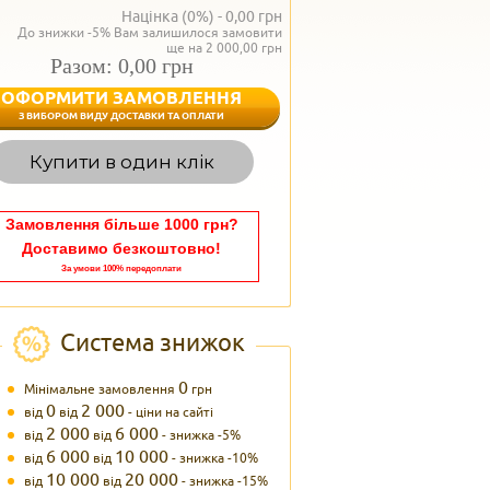
Націнка (0%) -
0,00
грн
До знижки -5% Вам залишилося замовити
ще на 2 000,00 грн
Разом: 0,00 грн
ОФОРМИТИ ЗАМОВЛЕННЯ
< Назад
З ВИБОРОМ ВИДУ ДОСТАВКИ ТА ОПЛАТИ
Вагаєтесь з вибором,
Купити в один клік
Наші менеджери
задоволенням дадуть в
095 102
Теле
Замовлення більше 1000 грн?
Доставимо безкоштовно!
За умови 100% передоплати
Система знижок
0
Мінімальне замовлення
грн
0
2 000
від
від
- ціни на сайті
2 000
6 000
від
від
- знижка -5%
6 000
10 000
від
від
- знижка -10%
10 000
20 000
від
від
- знижка -15%