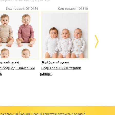
Код товару:
9910154
Код товару:
101310
Ко
(довгий рукав)
Боді (довгий рукав)
Боді (довгий 
ф-боді, одн. начесний
Боді ясельний інтерлок
Напівкомбі
ик
рапорт
ясельний,11
омольський (Горішні Плавні) трикотаж оптом та в роздріб.