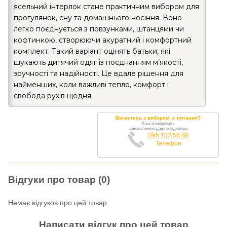
ясельний інтерлок стане практичним вибором для
прогулянок, сну та домашнього носіння. Воно
легко поєднується з повзунками, штанцями чи
кофтинкою, створюючи акуратний і комфортний
комплект. Такий варіант оцінять батьки, які
шукають дитячий одяг із поєднанням м’якості,
зручності та надійності. Це вдале рішення для
найменших, коли важливі тепло, комфорт і
свобода рухів щодня.
Вагаєтесь з вибором, є питання?
Наші менеджери з
задоволенням дадуть відповідь
095 102 58 80
Телефон
Відгуки про товар (0)
Немає відгуков про цей товар
Написати відгук про цей товар