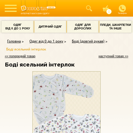
Телефон
ІНТЕРНЕТ-МАГАЗИН ОДЯГУ
ОДЯГ
ОДЯГ ДЛЯ
ПЛЕДИ, ШКАРПЕТКИ
ДИТЯЧИЙ ОДЯГ
ВІД 0 ДО 1 РОКУ
ДОРОСЛИХ
ТА ІНШЕ
Головна
Одяг від 0 до 1 року
Боді (довгий рукав)
Боді ясельний інтерлок
<< попередній товар
наступний товар >>
Боді ясельний інтерлок