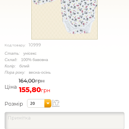
10999
Код товару:
Стать:
унісекс
Склад:
100% бавовна
Колір:
білий
Пора року:
весна-осінь
164,00
грн
Ціна
155,80
грн
Розмір
20