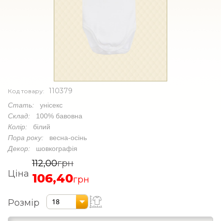
110379
Код товару:
Стать:
унісекс
Склад:
100% бавовна
Колір:
білий
Пора року:
весна-осінь
Декор:
шовкографія
112,00
грн
Ціна
106,40
грн
Розмір
18