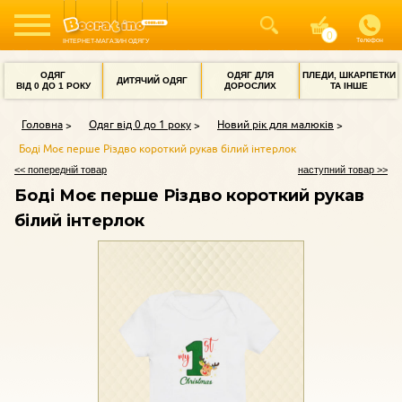
Телефон
ІНТЕРНЕТ-МАГАЗИН ОДЯГУ
ОДЯГ
ОДЯГ ДЛЯ
ПЛЕДИ, ШКАРПЕТКИ
ДИТЯЧИЙ ОДЯГ
ВІД 0 ДО 1 РОКУ
ДОРОСЛИХ
ТА ІНШЕ
Головна
Одяг від 0 до 1 року
Новий рік для малюків
Боді Моє перше Різдво короткий рукав білий інтерлок
<< попередній товар
наступний товар >>
Боді Моє перше Різдво короткий рукав
білий інтерлок