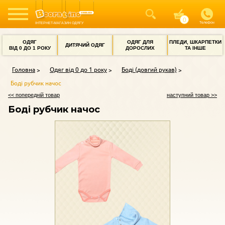
Телефон
ІНТЕРНЕТ-МАГАЗИН ОДЯГУ
ОДЯГ
ОДЯГ ДЛЯ
ПЛЕДИ, ШКАРПЕТКИ
ДИТЯЧИЙ ОДЯГ
ВІД 0 ДО 1 РОКУ
ДОРОСЛИХ
ТА ІНШЕ
Головна
Одяг від 0 до 1 року
Боді (довгий рукав)
Боді рубчик начос
<< попередній товар
наступний товар >>
Боді рубчик начос