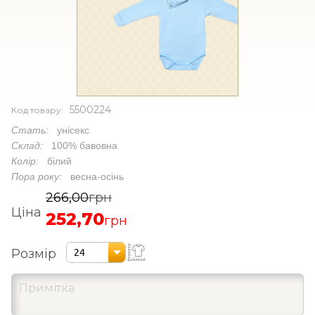
5500224
Код товару:
Стать:
унісекс
Склад:
100% бавовна
Колір:
білий
Пора року:
весна-осінь
266,00
грн
Ціна
252,70
грн
Розмір
24