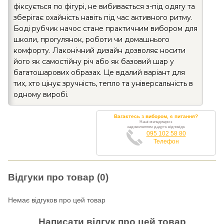
фіксується по фігурі, не вибивається з-під одягу та
зберігає охайність навіть під час активного ритму.
Боді рубчик начос стане практичним вибором для
школи, прогулянок, роботи чи домашнього
комфорту. Лаконічний дизайн дозволяє носити
його як самостійну річ або як базовий шар у
багатошарових образах. Це вдалий варіант для
тих, хто цінує зручність, тепло та універсальність в
одному виробі.
Вагаєтесь з вибором, є питання?
Наші менеджери з
задоволенням дадуть відповідь
095 102 58 80
Телефон
Відгуки про товар (0)
Немає відгуков про цей товар
Написати відгук про цей товар