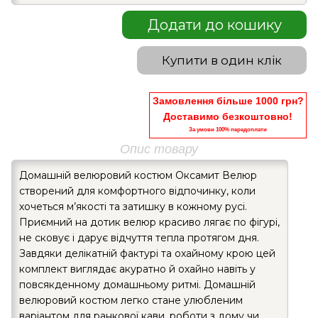
Додати до кошику
Купити в один клік
Замовлення більше 1000 грн?
Доставимо безкоштовно!
За умови 100% передоплати
Опис товару
Домашній велюровий костюм Оксамит Велюр
створений для комфортного відпочинку, коли
хочеться м’якості та затишку в кожному русі.
Приємний на дотик велюр красиво лягає по фігурі,
не сковує і дарує відчуття тепла протягом дня.
Завдяки делікатній фактурі та охайному крою цей
комплект виглядає акуратно й охайно навіть у
повсякденному домашньому ритмі. Домашній
велюровий костюм легко стане улюбленим
варіантом для ранкової кави, роботи з дому чи