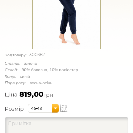
300362
Код товару:
Стать:
жіноча
Склад:
90% бавовна, 10% поліестер
Колір:
синій
Пора року:
весна-осінь
819,00
Ціна
грн
Розмір
46-48