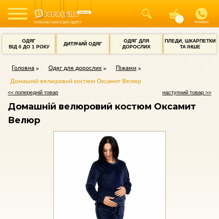
Телефон
ІНТЕРНЕТ-МАГАЗИН ОДЯГУ
ОДЯГ
ОДЯГ ДЛЯ
ПЛЕДИ, ШКАРПЕТКИ
ДИТЯЧИЙ ОДЯГ
ВІД 0 ДО 1 РОКУ
ДОРОСЛИХ
ТА ІНШЕ
Головна
Одяг для дорослих
Піжами
Домашній велюровий костюм Оксамит Велюр
<< попередній товар
наступний товар >>
Домашній велюровий костюм Оксамит
Велюр