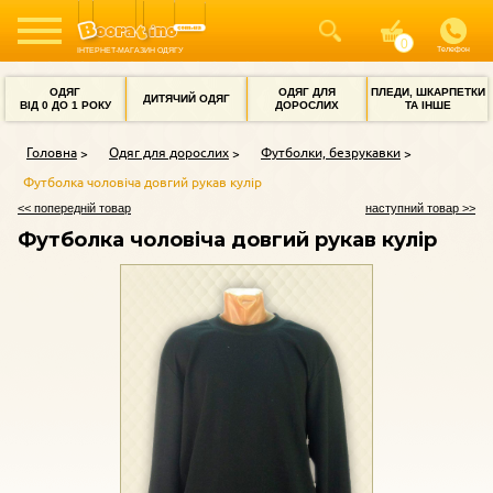
Телефон
ІНТЕРНЕТ-МАГАЗИН ОДЯГУ
ОДЯГ
ОДЯГ ДЛЯ
ПЛЕДИ, ШКАРПЕТКИ
ДИТЯЧИЙ ОДЯГ
ВІД 0 ДО 1 РОКУ
ДОРОСЛИХ
ТА ІНШЕ
Головна
Одяг для дорослих
Футболки, безрукавки
Футболка чоловіча довгий рукав кулір
<< попередній товар
наступний товар >>
Футболка чоловіча довгий рукав кулір