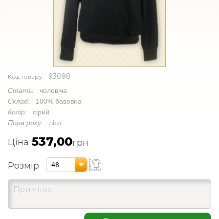
93098
Код товару:
Стать:
чоловіча
Склад:
100% бавовна
Колір:
сірий
Пора року:
літо
537,00
Ціна
грн
Розмір
48