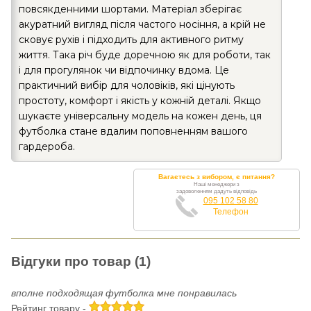
повсякденними шортами. Матеріал зберігає
акуратний вигляд після частого носіння, а крій не
сковує рухів і підходить для активного ритму
життя. Така річ буде доречною як для роботи, так
і для прогулянок чи відпочинку вдома. Це
практичний вибір для чоловіків, які цінують
простоту, комфорт і якість у кожній деталі. Якщо
шукаєте універсальну модель на кожен день, ця
футболка стане вдалим поповненням вашого
гардероба.
Вагаєтесь з вибором, є питання?
Наші менеджери з
задоволенням дадуть відповідь
095 102 58 80
Телефон
Відгуки про товар (1)
вполне подходящая футболка мне понравилась
Рейтинг товару -