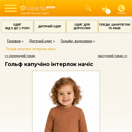
Телефон
ІНТЕРНЕТ-МАГАЗИН ОДЯГУ
ОДЯГ
ОДЯГ ДЛЯ
ПЛЕДИ, ШКАРПЕТКИ
ДИТЯЧИЙ ОДЯГ
ВІД 0 ДО 1 РОКУ
ДОРОСЛИХ
ТА ІНШЕ
Головна
Дитячий одяг
Гольфи, водолазки
Гольф капучіно інтерлок начіс
<< попередній товар
наступний товар >>
Гольф капучіно інтерлок начіс