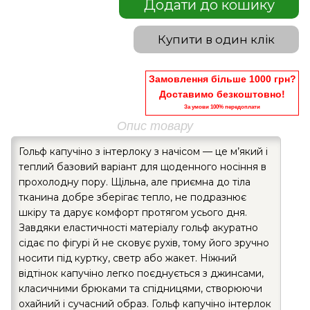
Додати до кошику
Купити в один клік
Замовлення більше 1000 грн?
Доставимо безкоштовно!
За умови 100% передоплати
Опис товару
Гольф капучіно з інтерлоку з начісом — це м’який і
теплий базовий варіант для щоденного носіння в
прохолодну пору. Щільна, але приємна до тіла
тканина добре зберігає тепло, не подразнює
шкіру та дарує комфорт протягом усього дня.
Завдяки еластичності матеріалу гольф акуратно
сідає по фігурі й не сковує рухів, тому його зручно
носити під куртку, светр або жакет. Ніжний
відтінок капучіно легко поєднується з джинсами,
класичними брюками та спідницями, створюючи
охайний і сучасний образ. Гольф капучіно інтерлок