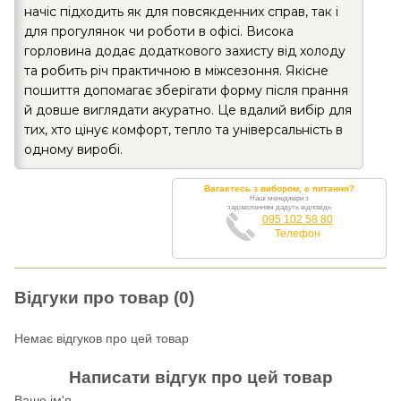
начіс підходить як для повсякденних справ, так і
для прогулянок чи роботи в офісі. Висока
горловина додає додаткового захисту від холоду
та робить річ практичною в міжсезоння. Якісне
пошиття допомагає зберігати форму після прання
й довше виглядати акуратно. Це вдалий вибір для
тих, хто цінує комфорт, тепло та універсальність в
одному виробі.
Вагаєтесь з вибором, є питання?
Наші менеджери з
задоволенням дадуть відповідь
095 102 58 80
Телефон
Відгуки про товар (0)
Немає відгуков про цей товар
Написати відгук про цей товар
Ваше ім'я