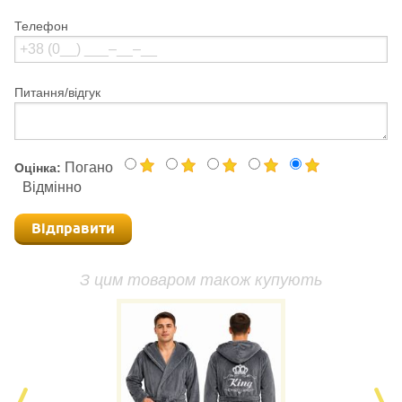
Телефон
Питання/відгук
Погано
Оцінка:
Відмінно
Відправити
З цим товаром також купують