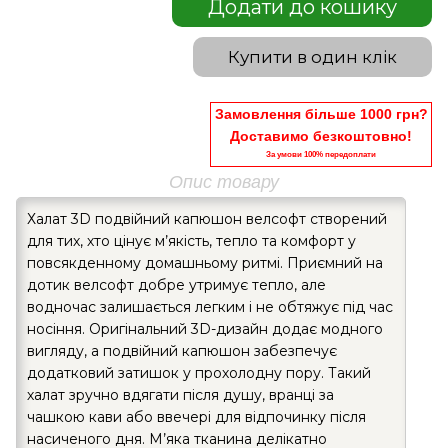
Додати до кошику
Купити в один клік
Замовлення більше 1000 грн?
Доставимо безкоштовно!
За умови 100% передоплати
Опис товару
Халат 3D подвійний капюшон велсофт створений
для тих, хто цінує м’якість, тепло та комфорт у
повсякденному домашньому ритмі. Приємний на
дотик велсофт добре утримує тепло, але
водночас залишається легким і не обтяжує під час
носіння. Оригінальний 3D-дизайн додає модного
вигляду, а подвійний капюшон забезпечує
додатковий затишок у прохолодну пору. Такий
халат зручно вдягати після душу, вранці за
чашкою кави або ввечері для відпочинку після
насиченого дня. М’яка тканина делікатно