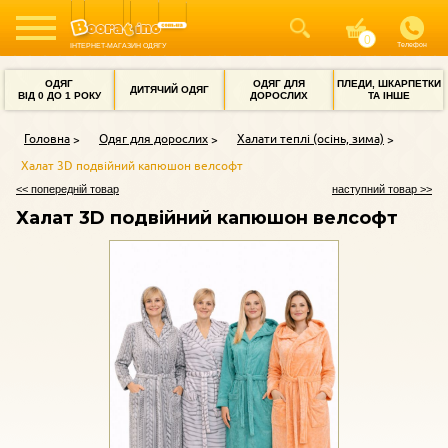
Телефон
ІНТЕРНЕТ-МАГАЗИН ОДЯГУ
ОДЯГ
ОДЯГ ДЛЯ
ПЛЕДИ, ШКАРПЕТКИ
ДИТЯЧИЙ ОДЯГ
ВІД 0 ДО 1 РОКУ
ДОРОСЛИХ
ТА ІНШЕ
Головна
Одяг для дорослих
Халати теплі (осінь, зима)
Халат 3D подвійний капюшон велсофт
<< попередній товар
наступний товар >>
Халат 3D подвійний капюшон велсофт