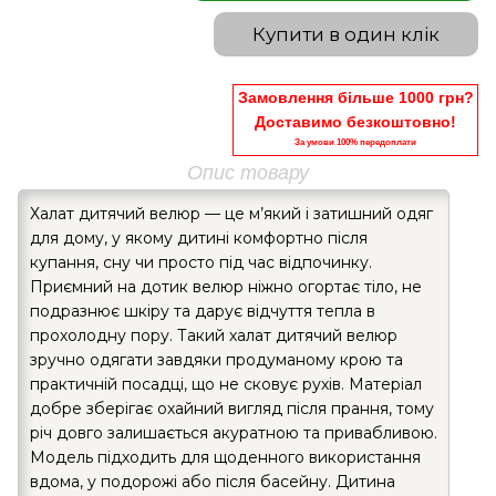
Купити в один клік
Замовлення більше 1000 грн?
Доставимо безкоштовно!
За умови 100% передоплати
Опис товару
Халат дитячий велюр — це м’який і затишний одяг
для дому, у якому дитині комфортно після
купання, сну чи просто під час відпочинку.
Приємний на дотик велюр ніжно огортає тіло, не
подразнює шкіру та дарує відчуття тепла в
прохолодну пору. Такий халат дитячий велюр
зручно одягати завдяки продуманому крою та
практичній посадці, що не сковує рухів. Матеріал
добре зберігає охайний вигляд після прання, тому
річ довго залишається акуратною та привабливою.
Модель підходить для щоденного використання
вдома, у подорожі або після басейну. Дитина