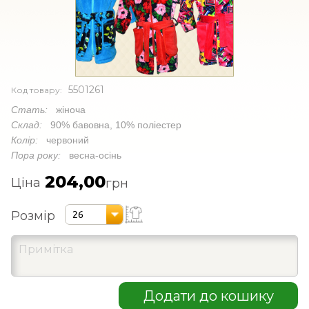
5501261
Код товару:
Стать:
жіноча
Склад:
90% бавовна, 10% поліестер
Колір:
червоний
Пора року:
весна-осінь
204,00
Ціна
грн
Розмір
26
Додати до кошику