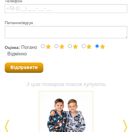
Телефон
Питання/відгук
Погано
Оцінка:
Відмінно
Відправити
З цим товаром також купують