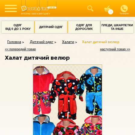
Телефон
ІНТЕРНЕТ-МАГАЗИН ОДЯГУ
ОДЯГ
ОДЯГ ДЛЯ
ПЛЕДИ, ШКАРПЕТКИ
ДИТЯЧИЙ ОДЯГ
ВІД 0 ДО 1 РОКУ
ДОРОСЛИХ
ТА ІНШЕ
Головна
Дитячий одяг
Халати
Халат дитячий велюр
<< попередній товар
наступний товар >>
Халат дитячий велюр