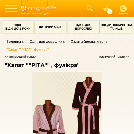
Телефон
ІНТЕРНЕТ-МАГАЗИН ОДЯГУ
ОДЯГ
ОДЯГ ДЛЯ
ПЛЕДИ, ШКАРПЕТКИ
ДИТЯЧИЙ ОДЯГ
ВІД 0 ДО 1 РОКУ
ДОРОСЛИХ
ТА ІНШЕ
Головна
Одяг для дорослих
Халати (весна, літо)
"Халат ""РІТА"" , фулікра"
<< попередній товар
наступний товар >>
"Халат ""РІТА"" , фулікра"