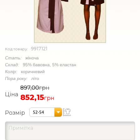
9917121
Код товару:
Стать:
жіноча
Склад:
95% бавовна, 5% еластан
Колір:
коричневий
Пора року:
літо
897,00
грн
Ціна
852,15
грн
Розмір
52-54