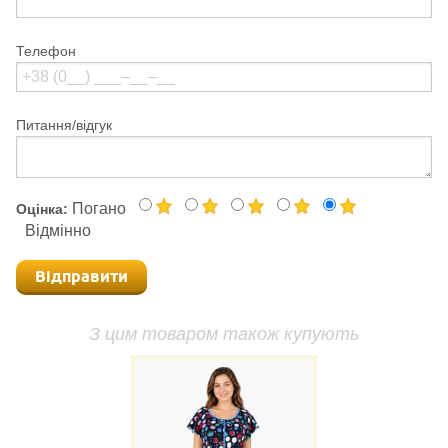
Телефон
Питання/відгук
Погано
Оцінка:
Відмінно
Відправити
З цим товаром також купують