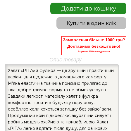
Додати до кошику
Купити в один клік
Замовлення більше 1000 грн?
Доставимо безкоштовно!
За умови 100% передоплати
Опис товару
Халат «РІТА» з фулікра — це зручний і практичний
варіант для щоденного домашнього комфорту.
М’яка еластична тканина приємно прилягає до
тіла, добре тримає форму та не обмежує рухів.
Завдяки легкості матеріалу халат з фулікра
комфортно носити в будь-яку пору року,
особливо коли хочеться затишку без зайвої ваги.
Продуманий крій підкреслює акуратний силует і
робить модель охайною та привабливою. Халат
«РІТА» легко вдягати після душу, для ранкових