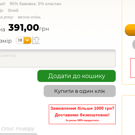
лад:
95% бавовна, 5% еластан
ір:
білий
а року:
весна-осінь
391,00
грн
на
38
змір
Додати до кошику
Купити в один клік
Замовлення більше 1000 грн?
Доставимо безкоштовно!
За умови 100% передоплати
Опис товару