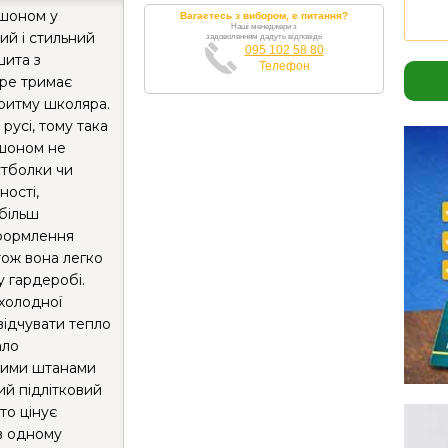
юшоном у
Вагаєтесь з вибором, є питання?
Наші менеджери з
ий і стильний
задоволенням дадуть відповідь
095 102 58 80
шита з
Телефон
бре тримає
 ритму школяра.
русі, тому така
юшоном не
утболки чи
ності,
 більш
формлення
тож вона легко
 гардеробі.
холодної
відчувати тепло
ало
ними штанами
й підлітковий
то цінує
 в одному