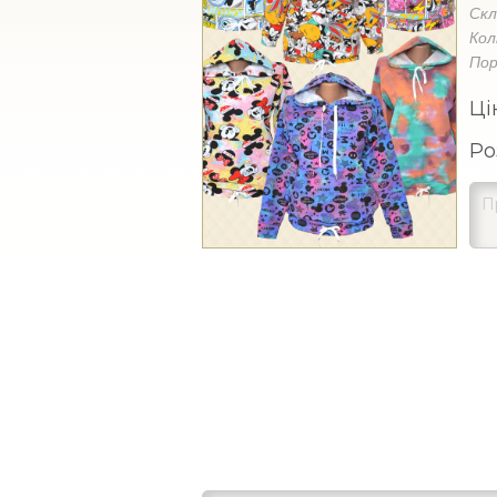
Ск
Кол
Пор
Ці
Ро