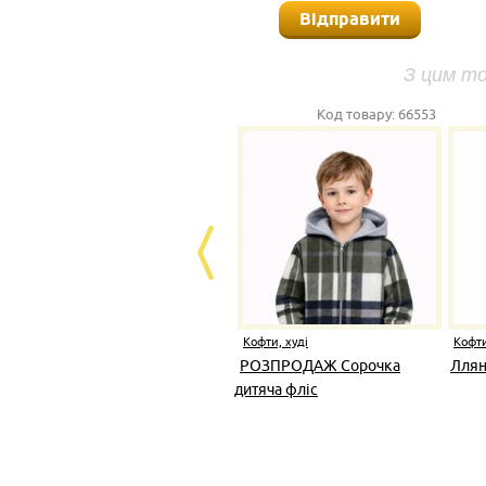
Відправити
З цим т
Код товару:
66553
Кофти, худі
Кофти
РОЗПРОДАЖ Сорочка
Ллян
дитяча фліс