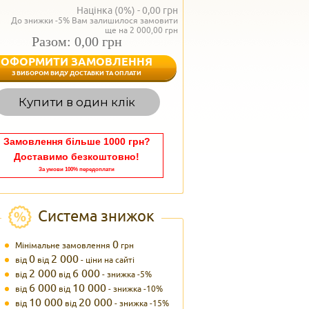
Націнка (0%) -
0,00
грн
До знижки -5% Вам залишилося замовити
ще на 2 000,00 грн
Разом: 0,00 грн
ОФОРМИТИ ЗАМОВЛЕННЯ
< Назад
З ВИБОРОМ ВИДУ ДОСТАВКИ ТА ОПЛАТИ
Вагаєтесь з вибором,
Купити в один клік
Наші менеджери
задоволенням дадуть в
095 102
Теле
Замовлення більше 1000 грн?
Доставимо безкоштовно!
За умови 100% передоплати
Система знижок
0
Мінімальне замовлення
грн
0
2 000
від
від
- ціни на сайті
2 000
6 000
від
від
- знижка -5%
6 000
10 000
від
від
- знижка -10%
10 000
20 000
від
від
- знижка -15%