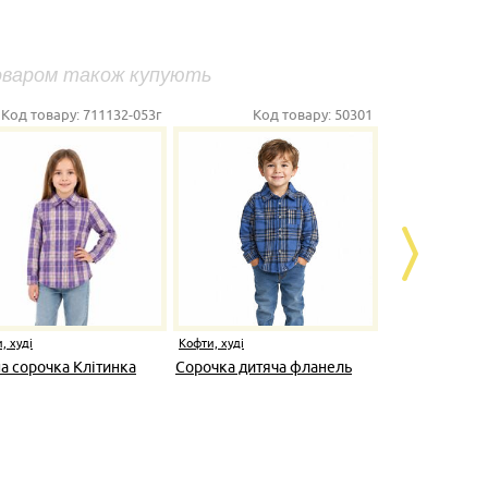
оваром також купують
Код товару:
711132-053г
Код товару:
50301
К
, худі
Кофти, худі
Кофти, худі
а сорочка Клітинка
Сорочка дитяча фланель
Сорочка ди