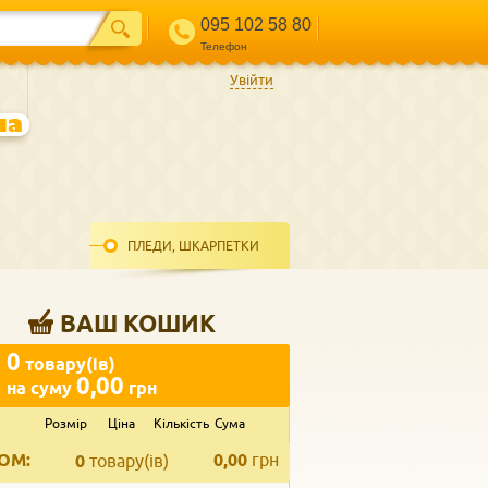
095 102 58 80
Телефон
Увійти
ПЛЕДИ, ШКАРПЕТКИ
ВАШ КОШИК
0
товару(ів)
0,00
на суму
грн
Розмір
Ціна
Кількість
Сума
ВВЕДІТЬ ВАШ КОНТАКТ
ОМ:
0,00
грн
Телефон
*
0
товару(ів)