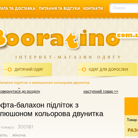
АТА ТА ДОСТАВКА
ПИТАННЯ ТА ВІДГУКИ
КОНТАКТИ
АТА ТА ДОСТАВКА
ПИТАННЯ ТА ВІДГУКИ
КОНТАКТИ
ІНТЕРНЕТ-МАГАЗИН ОДЯГУ
ДИТЯЧИЙ ОДЯГ
ОДЯГ ДЛЯ ДОРОСЛИХ
балахон підліток з капюшоном кольорова двунитка
повернутися до розділу
наступний товар >>
фта-балахон підліток з
апюшоном кольорова двунитка
Товар
300181
 товару:
РАЗ
ать:
жіноча