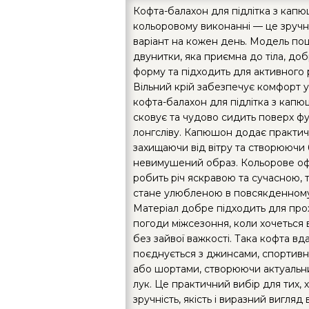
Кофта-балахон для підлітка з кап
кольоровому виконанні — це зручн
варіант на кожен день. Модель по
двунитки, яка приємна до тіла, до
форму та підходить для активного
Вільний крій забезпечує комфорт у 
кофта-балахон для підлітка з кап
сковує та чудово сидить поверх ф
лонгсліву. Капюшон додає практич
захищаючи від вітру та створюючи
невимушений образ. Кольорове о
робить річ яскравою та сучасною, 
стане улюбленою в повсякденному
Матеріал добре підходить для про
погоди міжсезоння, коли хочеться 
без зайвої важкості. Така кофта вд
поєднується з джинсами, спортив
або шортами, створюючи актуальни
лук. Це практичний вибір для тих, х
зручність, якість і виразний вигляд