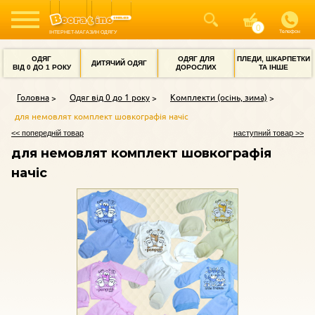
Телефон
ІНТЕРНЕТ-МАГАЗИН ОДЯГУ
ОДЯГ
ОДЯГ ДЛЯ
ПЛЕДИ, ШКАРПЕТКИ
ДИТЯЧИЙ ОДЯГ
ВІД 0 ДО 1 РОКУ
ДОРОСЛИХ
ТА ІНШЕ
Головна
Одяг від 0 до 1 року
Комплекти (осінь, зима)
для немовлят комплект шовкографія начіс
<< попередній товар
наступний товар >>
для немовлят комплект шовкографія
начіс