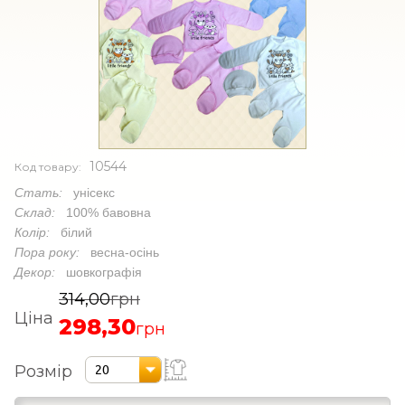
10544
Код товару:
Стать:
унісекс
Склад:
100% бавовна
Колір:
білий
Пора року:
весна-осінь
Декор:
шовкографія
314,00
грн
Ціна
298,30
грн
Розмір
20