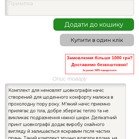
Додати до кошику
Купити в один клік
Замовлення більше 1000 грн?
Доставимо безкоштовно!
За умови 100% передоплати
Опис товару
Комплект для немовлят шовкографія начіс
створений для щоденного комфорту малюка в
прохолодну пору року. М’який начіс приємно
прилягає до тіла, добре зберігає тепло та не
викликає подразнення ніжної шкіри. Делікатний
принт шовкографії додає виробу охайного
вигляду й залишається яскравим після частих
прань. Такий комплект зручно вдягати вдома, на