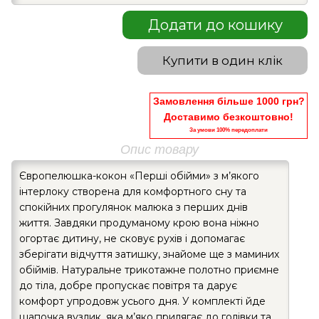
Додати до кошику
Купити в один клік
Замовлення більше 1000 грн?
Доставимо безкоштовно!
За умови 100% передоплати
Опис товару
Європелюшка-кокон «Перші обійми» з м’якого
інтерлоку створена для комфортного сну та
спокійних прогулянок малюка з перших днів
життя. Завдяки продуманому крою вона ніжно
огортає дитину, не сковує рухів і допомагає
зберігати відчуття затишку, знайоме ще з маминих
обіймів. Натуральне трикотажне полотно приємне
до тіла, добре пропускає повітря та дарує
комфорт упродовж усього дня. У комплекті йде
шапочка вузлик, яка м’яко прилягає до голівки та