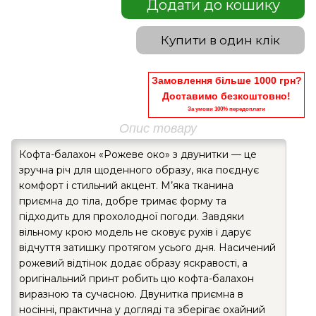
Додати до кошику
Купити в один клік
Замовлення більше 1000 грн?
Доставимо безкоштовно!
За умови 100% передоплати
Опис товару
Кофта-балахон «Рожеве око» з двунитки — це
зручна річ для щоденного образу, яка поєднує
комфорт і стильний акцент. М’яка тканина
приємна до тіла, добре тримає форму та
підходить для прохолодної погоди. Завдяки
вільному крою модель не сковує рухів і дарує
відчуття затишку протягом усього дня. Насичений
рожевий відтінок додає образу яскравості, а
оригінальний принт робить цю кофта-балахон
виразною та сучасною. Двунитка приємна в
носінні, практична у догляді та зберігає охайний