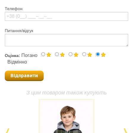
Телефон
Питання/відгук
Погано
Оцінка:
Відмінно
Відправити
З цим товаром також купують