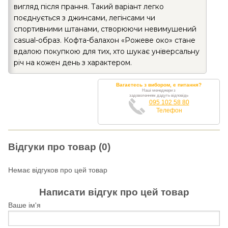
вигляд після прання. Такий варіант легко
поєднується з джинсами, легінсами чи
спортивними штанами, створюючи невимушений
casual-образ. Кофта-балахон «Рожеве око» стане
вдалою покупкою для тих, хто шукає універсальну
річ на кожен день з характером.
Вагаєтесь з вибором, є питання?
Наші менеджери з
задоволенням дадуть відповідь
095 102 58 80
Телефон
Відгуки про товар (0)
Немає відгуков про цей товар
Написати відгук про цей товар
Ваше ім'я