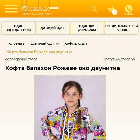
Телефон
ІНТЕРНЕТ-МАГАЗИН ОДЯГУ
ОДЯГ
ОДЯГ ДЛЯ
ПЛЕДИ, ШКАРПЕТКИ
ДИТЯЧИЙ ОДЯГ
ВІД 0 ДО 1 РОКУ
ДОРОСЛИХ
ТА ІНШЕ
Головна
Дитячий одяг
Кофти, худі
Кофта балахон Рожеве око двунитка
<< попередній товар
наступний товар >>
Кофта балахон Рожеве око двунитка