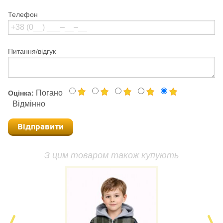
Телефон
Питання/відгук
Погано
Оцінка:
Відмінно
Відправити
З цим товаром також купують