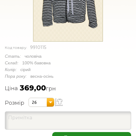
9910115
Код товару:
Стать:
чоловіча
Склад:
100% бавовна
Колір:
сірий
Пора року:
весна-осінь
369,00
Ціна
грн
Розмір
26