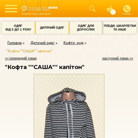
Телефон
ІНТЕРНЕТ-МАГАЗИН ОДЯГУ
ОДЯГ
ОДЯГ ДЛЯ
ПЛЕДИ, ШКАРПЕТКИ
ДИТЯЧИЙ ОДЯГ
ВІД 0 ДО 1 РОКУ
ДОРОСЛИХ
ТА ІНШЕ
Головна
Дитячий одяг
Кофти, худі
"Кофта ""САША"" капітон"
<< попередній товар
наступний товар >>
"Кофта ""САША"" капітон"