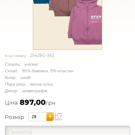
254280-362
Код товару:
Стать:
унісекс
Склад:
95% бавовна, 5% еластан
Колір:
синій
Пора року:
весна-осінь
Декор:
шовкографія
897,00
Ціна
грн
Розмір
28