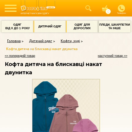
Телефон
ІНТЕРНЕТ-МАГАЗИН ОДЯГУ
ОДЯГ
ОДЯГ ДЛЯ
ПЛЕДИ, ШКАРПЕТКИ
ДИТЯЧИЙ ОДЯГ
ВІД 0 ДО 1 РОКУ
ДОРОСЛИХ
ТА ІНШЕ
Головна
Дитячий одяг
Кофти, худі
Кофта дитяча на блискавці накат двунитка
<< попередній товар
наступний товар >>
Кофта дитяча на блискавці накат
двунитка