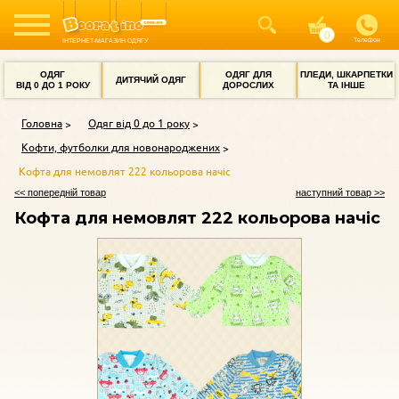
Телефон
ІНТЕРНЕТ-МАГАЗИН ОДЯГУ
ОДЯГ
ОДЯГ ДЛЯ
ПЛЕДИ, ШКАРПЕТКИ
ДИТЯЧИЙ ОДЯГ
ВІД 0 ДО 1 РОКУ
ДОРОСЛИХ
ТА ІНШЕ
Головна
Одяг від 0 до 1 року
Кофти, футболки для новонароджених
Кофта для немовлят 222 кольорова начіс
<< попередній товар
наступний товар >>
Кофта для немовлят 222 кольорова начіс