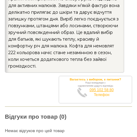
для активних малюків. Завдяки м’якій фактурі вона
делікатно прилягає до шкіри та дарує відчуття
затишку протягом дня. Виріб легко поєднується з
повзунками, штанцями або лосинами, створюючи
зручний повсякденний образ. Це вдалий вибір
для батьків, які шукають теплу, красиву й
комфортну річ для малюка. Кофта для немовлят
222 кольорова начіс стане незамінною в сезон,
коли хочеться додаткового тепла без зайвої
громіздкості.
Вагаєтесь з вибором, є питання?
Наші менеджери з
задоволенням дадуть відповідь
095 102 58 80
Телефон
Відгуки про товар (0)
Немає відгуков про цей товар