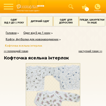
Телефон
ІНТЕРНЕТ-МАГАЗИН ОДЯГУ
ОДЯГ
ОДЯГ ДЛЯ
ПЛЕДИ, ШКАРПЕТКИ
ДИТЯЧИЙ ОДЯГ
ВІД 0 ДО 1 РОКУ
ДОРОСЛИХ
ТА ІНШЕ
Головна
Одяг від 0 до 1 року
Кофти, футболки для новонароджених
Кофточка ясельна інтерлок
<< попередній товар
наступний товар >>
Кофточка ясельна інтерлок