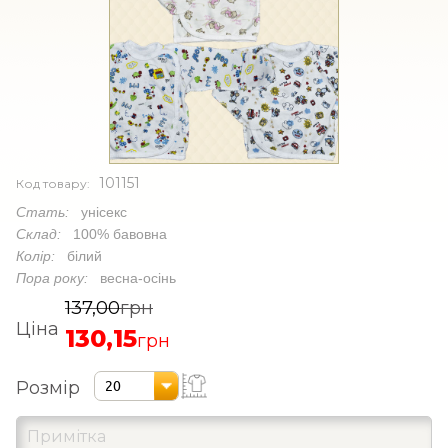
101151
Код товару:
Стать:
унісекс
Склад:
100% бавовна
Колір:
білий
Пора року:
весна-осінь
137,00
грн
Ціна
130,15
грн
Розмір
20