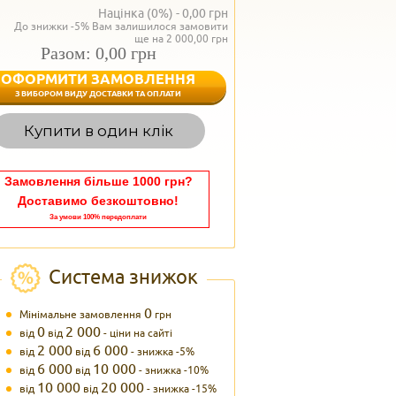
Націнка (0%) -
0,00
грн
До знижки -5% Вам залишилося замовити
ще на 2 000,00 грн
Разом: 0,00 грн
ОФОРМИТИ ЗАМОВЛЕННЯ
< Назад
З ВИБОРОМ ВИДУ ДОСТАВКИ ТА ОПЛАТИ
Вагаєтесь з вибором,
Купити в один клік
Наші менеджери
задоволенням дадуть в
095 102
Теле
Замовлення більше 1000 грн?
Доставимо безкоштовно!
За умови 100% передоплати
Система знижок
0
Мінімальне замовлення
грн
0
2 000
від
від
- ціни на сайті
2 000
6 000
від
від
- знижка -5%
6 000
10 000
від
від
- знижка -10%
10 000
20 000
від
від
- знижка -15%