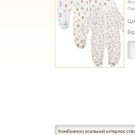
Кол
Пор
Ці
Ро
Комбінезон ясельний інтерлок ств