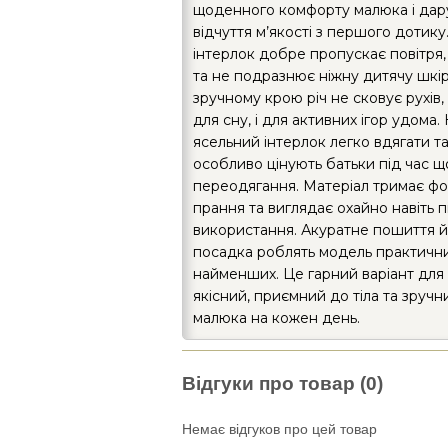
щоденного комфорту малюка і дар
відчуття м’якості з першого дотику
інтерлок добре пропускає повітря,
та не подразнює ніжну дитячу шкір
зручному крою річ не сковує рухів, 
для сну, і для активних ігор удома
ясельний інтерлок легко вдягати та
особливо цінують батьки під час 
переодягання. Матеріал тримає фо
прання та виглядає охайно навіть п
використання. Акуратне пошиття 
посадка роблять модель практичн
найменших. Це гарний варіант для 
якісний, приємний до тіла та зручн
малюка на кожен день.
Відгуки про товар (0)
Немає відгуков про цей товар