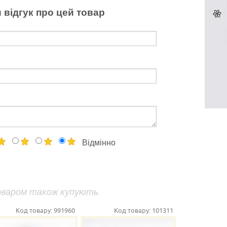
 відгук про цей товар
Відмінно
оваром також купують
Код товару:
991960
Код товару:
101311
Ко