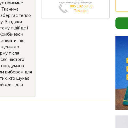
ує приємне
задоволенням дадуть відповідь
095 102 58 80
. Тканина
Телефон
 зберігає тепло
у. Завдяки
тому підійде і
. Комбінезон
 знімати, що
щоденного
рму після
ісля частого
й продумана
им вибором для
тих, хто шукає
ий одяг для