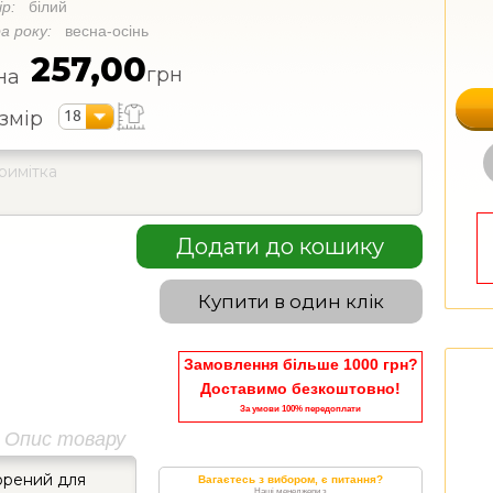
ір:
білий
а року:
весна-осінь
257,00
грн
на
18
змір
Додати до кошику
Купити в один клік
Замовлення більше 1000 грн?
Доставимо безкоштовно!
За умови 100% передоплати
Опис товару
орений для
Вагаєтесь з вибором, є питання?
Наші менеджери з