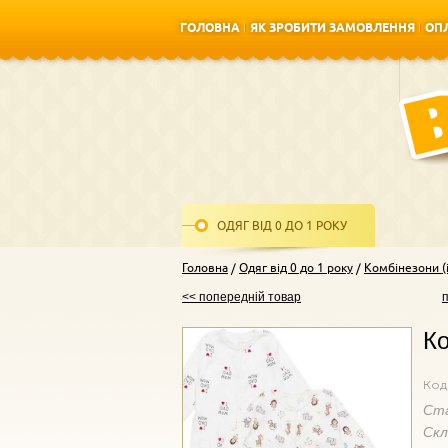
ГОЛОВНА
ЯК ЗРОБИТИ ЗАМОВЛЕННЯ
ОПЛ
ГОЛОВНА
ЯК ЗРОБИТИ ЗАМОВЛЕННЯ
ОПЛ
ОДЯГ ВІД 0 ДО 1 РОКУ
Головна
Одяг від 0 до 1 року
Комбінезони (і
<< попередній товар
Ко
Код
Ст
Ск