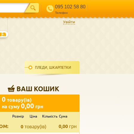
095 102 58 80
Телефон
Увійти
ПЛЕДИ, ШКАРПЕТКИ
ВАШ КОШИК
0
товару(ів)
0,00
на суму
грн
Розмір
Ціна
Кількість
Сума
ВВЕДІТЬ ВАШ КОНТАКТ
ОМ:
0,00
грн
Телефон
*
0
товару(ів)