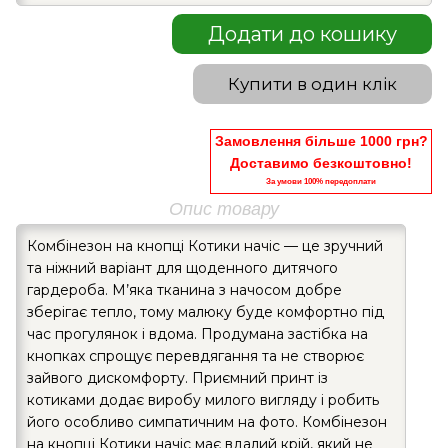
Додати до кошику
Купити в один клік
Замовлення більше 1000 грн?
Доставимо безкоштовно!
За умови 100% передоплати
Опис товару
Комбінезон на кнопці Котики начіс — це зручний
та ніжний варіант для щоденного дитячого
гардероба. М’яка тканина з начосом добре
зберігає тепло, тому малюку буде комфортно під
час прогулянок і вдома. Продумана застібка на
кнопках спрощує перевдягання та не створює
зайвого дискомфорту. Приємний принт із
котиками додає виробу милого вигляду і робить
його особливо симпатичним на фото. Комбінезон
на кнопці Котики начіс має вдалий крій, який не