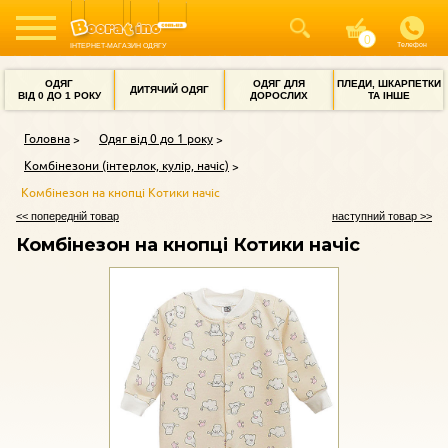
Телефон
ІНТЕРНЕТ-МАГАЗИН ОДЯГУ
ОДЯГ
ОДЯГ ДЛЯ
ПЛЕДИ, ШКАРПЕТКИ
ДИТЯЧИЙ ОДЯГ
ВІД 0 ДО 1 РОКУ
ДОРОСЛИХ
ТА ІНШЕ
Головна
Одяг від 0 до 1 року
Комбінезони (інтерлок, кулір, начіс)
Комбінезон на кнопці Котики начіс
<< попередній товар
наступний товар >>
Комбінезон на кнопці Котики начіс