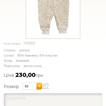
110902
Код товару:
Стать:
унісекс
Склад:
95% бавовна, 5% еластан
Колір:
бежевий
Пора року:
весна-осінь
230,00
Ціна
грн
Розмір
62