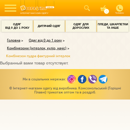
Телефон
ІНТЕРНЕТ-МАГАЗИН ОДЯГУ
ОДЯГ
ОДЯГ ДЛЯ
ПЛЕДИ, ШКАРПЕТКИ
ДИТЯЧИЙ ОДЯГ
ВІД 0 ДО 1 РОКУ
ДОРОСЛИХ
ТА ІНШЕ
Головна
Одяг від 0 до 1 року
Комбінезони (інтерлок, кулір, начіс)
Комбінезон пудра фактурний інтерлок
Выбранный вами товар отсутствует.
Ми в соціальних мережах:
© Інтернет-магазин одягу від виробника. Комсомольський (Горішні
Плавні) трикотаж оптом та в роздріб.