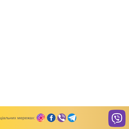
нтерлок, кулір,
Комбінезони (інтерлок, кулір,
Комбінезони (інтерлок, ку
начіс)
начіс)
 ясельний
Комбінезон ясельний
Комбінезон ясельни
порт
інтерлок рапорт
інтерлок рапорт
ціальних мережах: