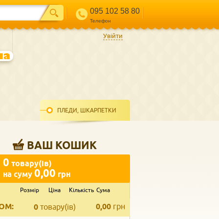
095 102 58 80
Телефон
Увійти
ПЛЕДИ, ШКАРПЕТКИ
ВАШ КОШИК
0
товару(ів)
0,00
на суму
грн
Розмір
Ціна
Кількість
Сума
ВВЕДІТЬ ВАШ КОНТАКТ
ОМ:
0,00
грн
Телефон
*
0
товару(ів)