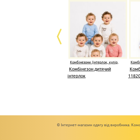
Комбінезони (інтерлок, кулір,
Комбі
начіс)
начіс)
Комбінезон дитячий
Комб
інтерлок
1182
© Інтернет-магазин одягу від виробника. Комс