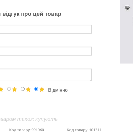
 відгук про цей товар
Відмінно
оваром також купують
Код товару:
991960
Код товару:
101311
Ко