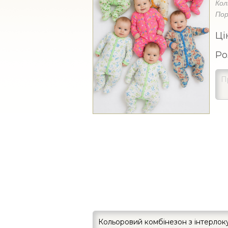
Кол
Пор
Ці
Ро
Кольоровий комбінезон з інтерлок