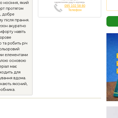
о носіння, який
задоволенням дадуть відповідь
095 102 58 80
орт протягом
Телефон
а, добре
у після прання.
езон акуратно
мфорту навіть
ьорове
 та робить річ
кольоровий
ими елементами
далою основою
еріал має
дходить для
ування вдома.
укають якісний,
робника.