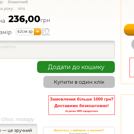
ір:
блакитний
а року:
літо
236,00
грн
на
62см зр
змір
Додати до кошику
Купити в один клік
Замовлення більше 1000 грн?
Доставимо безкоштовно!
За умови 100% передоплати
Опис товару
у — це зручний
Вагаєтесь з вибором, є питання?
Наші менеджери з