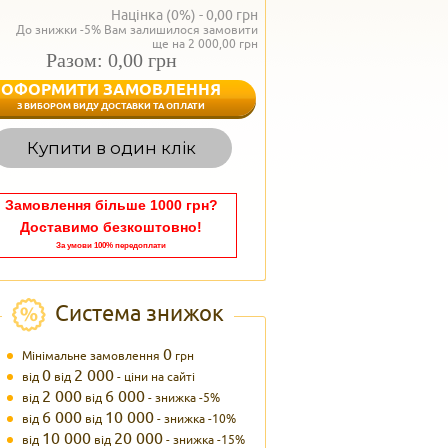
Націнка (0%) -
0,00
грн
До знижки -5% Вам залишилося замовити
ще на 2 000,00 грн
Разом: 0,00 грн
ОФОРМИТИ ЗАМОВЛЕННЯ
< Назад
З ВИБОРОМ ВИДУ ДОСТАВКИ ТА ОПЛАТИ
Вагаєтесь з вибором,
Купити в один клік
Наші менеджери
задоволенням дадуть в
095 102
Теле
Замовлення більше 1000 грн?
Доставимо безкоштовно!
За умови 100% передоплати
Система знижок
0
Мінімальне замовлення
грн
0
2 000
від
від
- ціни на сайті
2 000
6 000
від
від
- знижка -5%
6 000
10 000
від
від
- знижка -10%
10 000
20 000
від
від
- знижка -15%