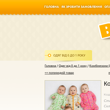
ГОЛОВНА
ЯК ЗРОБИТИ ЗАМОВЛЕННЯ
ОПЛ
ГОЛОВНА
ЯК ЗРОБИТИ ЗАМОВЛЕННЯ
ОПЛ
ОДЯГ ВІД 0 ДО 1 РОКУ
Головна
Одяг від 0 до 1 року
Комбінезони (і
<< попередній товар
Ко
Код
Ст
Ск