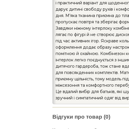
і практичний варіант для щоденног
дарує дитині свободу рухів і комф
дня. М’яка тканина приємна до тіл
пропускає повітря та зберігає форм
Завдяки ніжному інтерлоку комбін
лягає по фігурі й не створює диско
під час активних ігор. Яскраве кол
оформлення додає образу настрою
помітною й охайною. Комбінезон 
інтерлок легко поєднується з інш
дитячого гардероба, тож стане в
для повсякденних комплектів. Мат
приємну щільність, тому модель пі
міжсезоння та комфортного переб
Це вдалий вибір для батьків, які ш
зручний і симпатичний одяг від ви
Відгуки про товар (0)