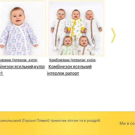
незони (інтерлок, кулір,
Комбінезони (інтерлок, кулір,
Комбінезони (і
начіс)
начіс)
інезон ясельний,кулір
Комбінезон ясельний
Комбінезон
01
інтерлок рапорт
інтерлок ра
омольський (Горішні Плавні) трикотаж оптом та в роздріб.
Ми в со