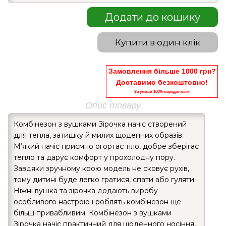
Додати до кошику
Купити в один клік
Замовлення більше 1000 грн?
Доставимо безкоштовно!
За умови 100% передоплати
Опис товару
Комбінезон з вушками Зірочка начіс створений
для тепла, затишку й милих щоденних образів.
М’який начіс приємно огортає тіло, добре зберігає
тепло та дарує комфорт у прохолодну пору.
Завдяки зручному крою модель не сковує рухів,
тому дитині буде легко гратися, спати або гуляти.
Ніжні вушка та зірочка додають виробу
особливого настрою і роблять комбінезон ще
більш привабливим. Комбінезон з вушками
Зірочка начіс практичний для щоденного носіння,