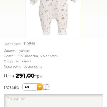
110866
Код товару:
Стать:
унісекс
Склад:
95% бавовна, 5% еластан
Колір:
молочний
Пора року:
весна-осінь
291,00
Ціна
грн
Розмір
68