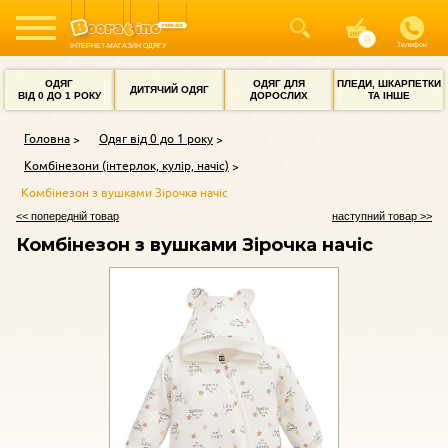
Телефон
ІНТЕРНЕТ-МАГАЗИН ОДЯГУ
ОДЯГ
ОДЯГ ДЛЯ
ПЛЕДИ, ШКАРПЕТКИ
ДИТЯЧИЙ ОДЯГ
ВІД 0 ДО 1 РОКУ
ДОРОСЛИХ
ТА ІНШЕ
Головна
Одяг від 0 до 1 року
Комбінезони (інтерлок, кулір, начіс)
Комбінезон з вушками Зірочка начіс
<< попередній товар
наступний товар >>
Комбінезон з вушками Зірочка начіс