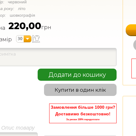
ір:
червоний
а року:
літо
кор:
шовкографія
220,00
грн
на
30
змір
Додати до кошику
Купити в один клік
Замовлення більше 1000 грн?
Доставимо безкоштовно!
За умови 100% передоплати
Опис товару