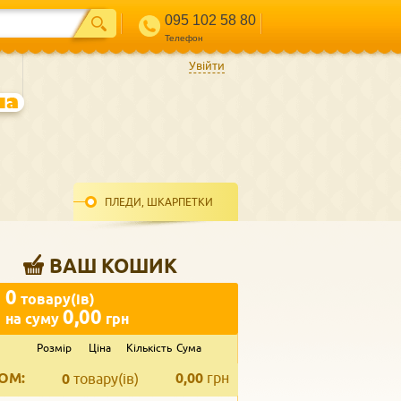
095 102 58 80
Телефон
Увійти
ПЛЕДИ, ШКАРПЕТКИ
ВАШ КОШИК
0
товару(ів)
0,00
на суму
грн
Розмір
Ціна
Кількість
Сума
ВВЕДІТЬ ВАШ КОНТАКТ
ОМ:
0,00
грн
Телефон
*
0
товару(ів)