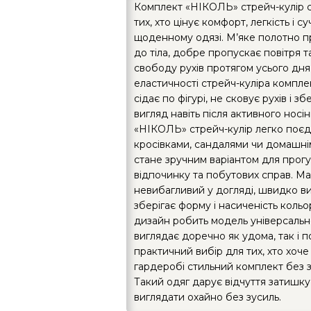
Комплект «НІКОЛЬ» стрейч-кулір 
тих, хто цінує комфорт, легкість і с
щоденному одязі. М’яке полотно п
до тіла, добре пропускає повітря т
свободу рухів протягом усього дня
еластичності стрейч-куліра компле
сідає по фігурі, не сковує рухів і з
вигляд навіть після активного носі
«НІКОЛЬ» стрейч-кулір легко поєд
кросівками, сандалями чи домашнім
стане зручним варіантом для прогу
відпочинку та побутових справ. Ма
невибагливий у догляді, швидко ви
зберігає форму і насиченість кольо
дизайн робить модель універсальн
виглядає доречно як удома, так і п
практичний вибір для тих, хто хоче
гардеробі стильний комплект без 
Такий одяг дарує відчуття затишк
виглядати охайно без зусиль.