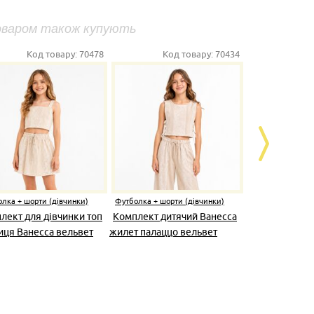
оваром також купують
Код товару:
70478
Код товару:
70434
К
лка + шорти (дівчинки)
Футболка + шорти (дівчинки)
Футболка + шо
лект для дівчинки топ
Комплект дитячий Ванесса
Костюм дит
иця Ванесса вельвет
жилет палаццо вельвет