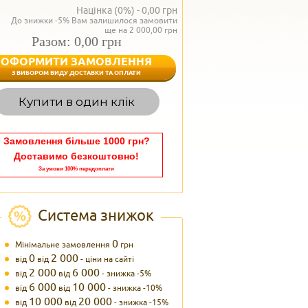
Націнка (0%) -
0,00
грн
До знижки -5% Вам залишилося замовити
ще на 2 000,00 грн
Разом: 0,00 грн
ОФОРМИТИ ЗАМОВЛЕННЯ
< Назад
З ВИБОРОМ ВИДУ ДОСТАВКИ ТА ОПЛАТИ
Вагаєтесь з вибором,
Купити в один клік
Наші менеджери
задоволенням дадуть в
095 102
Теле
Замовлення більше 1000 грн?
Доставимо безкоштовно!
За умови 100% передоплати
Система знижок
0
Мінімальне замовлення
грн
0
2 000
від
від
- ціни на сайті
2 000
6 000
від
від
- знижка -5%
6 000
10 000
від
від
- знижка -10%
10 000
20 000
від
від
- знижка -15%