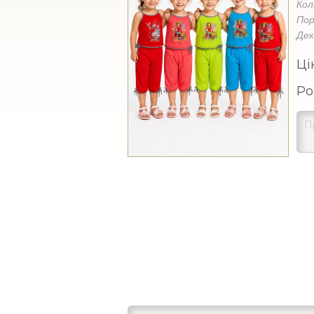
Кол
Пор
Де
Ці
Ро