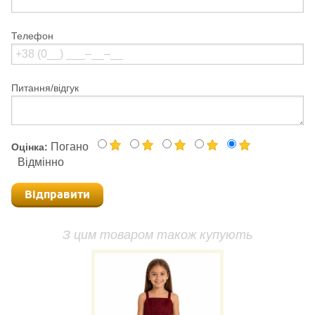
Телефон
Питання/відгук
Погано
Оцінка:
Відмінно
Відправити
З цим товаром також купують