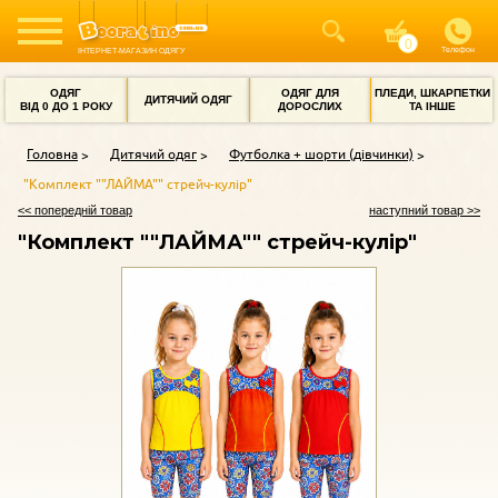
Телефон
ІНТЕРНЕТ-МАГАЗИН ОДЯГУ
ОДЯГ
ОДЯГ ДЛЯ
ПЛЕДИ, ШКАРПЕТКИ
ДИТЯЧИЙ ОДЯГ
ВІД 0 ДО 1 РОКУ
ДОРОСЛИХ
ТА ІНШЕ
Головна
Дитячий одяг
Футболка + шорти (дівчинки)
"Комплект ""ЛАЙМА"" стрейч-кулір"
<< попередній товар
наступний товар >>
"Комплект ""ЛАЙМА"" стрейч-кулір"