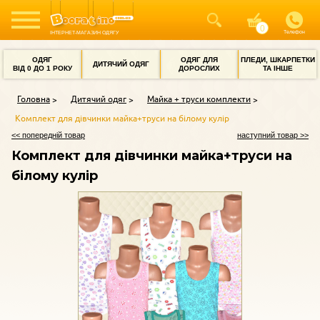
Телефон
ІНТЕРНЕТ-МАГАЗИН ОДЯГУ
ОДЯГ
ОДЯГ ДЛЯ
ПЛЕДИ, ШКАРПЕТКИ
ДИТЯЧИЙ ОДЯГ
ВІД 0 ДО 1 РОКУ
ДОРОСЛИХ
ТА ІНШЕ
Головна
Дитячий одяг
Майка + труси комплекти
Комплект для дівчинки майка+труси на білому кулір
<< попередній товар
наступний товар >>
Комплект для дівчинки майка+труси на
білому кулір