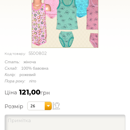
5500802
Код товару:
Стать:
жіноча
Склад:
100% бавовна
Колір:
рожевий
Пора року:
літо
121,00
Ціна
грн
Розмір
26