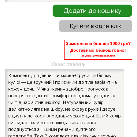
Додати до кошику
Купити в один клік
Замовлення більше 1000 грн?
Доставимо безкоштовно!
За умови 100% передоплати
Опис товару
Комплект для дівчинки майка+труси на білому
кулірі — це зручний і приємний до тіла варіант на
кожен день. М’яка тканина добре пропускає
повітря, тож дитині комфортно вдома, у садочку
чи під час активних ігор. Натуральний кулір
делікатно лягає на шкіру, не сковує рухів і дарує
відчуття легкості впродовж усього дня. Білий колір
виглядає охайно та свіжо, а також легко
поєднується з іншими речами дитячого
гардероба. Такий комплект для дівчинки зручно