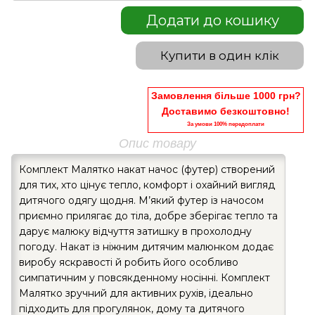
Додати до кошику
Купити в один клік
Замовлення більше 1000 грн?
Доставимо безкоштовно!
За умови 100% передоплати
Опис товару
Комплект Малятко накат начос (футер) створений
для тих, хто цінує тепло, комфорт і охайний вигляд
дитячого одягу щодня. М’який футер із начосом
приємно прилягає до тіла, добре зберігає тепло та
дарує малюку відчуття затишку в прохолодну
погоду. Накат із ніжним дитячим малюнком додає
виробу яскравості й робить його особливо
симпатичним у повсякденному носінні. Комплект
Малятко зручний для активних рухів, ідеально
підходить для прогулянок, дому та дитячого