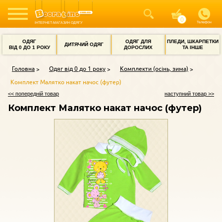
Телефон
ІНТЕРНЕТ-МАГАЗИН ОДЯГУ
ОДЯГ
ОДЯГ ДЛЯ
ПЛЕДИ, ШКАРПЕТКИ
ДИТЯЧИЙ ОДЯГ
ВІД 0 ДО 1 РОКУ
ДОРОСЛИХ
ТА ІНШЕ
Головна
Одяг від 0 до 1 року
Комплекти (осінь, зима)
Комплект Малятко накат начос (футер)
<< попередній товар
наступний товар >>
Комплект Малятко накат начос (футер)