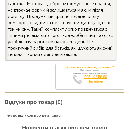
садочка. Матеріал добре витримує часте прання,
не втрачає форми й залишається м’яким після
догляду. Продуманий крій допомагає одягу
комфортно сидіти та не сковувати дитину під час
гри чи сну. Такий комплект легко поєднується з
іншими речами дитячого гардероба і швидко стає
улюбленим варіантом на кожен день. Це
практичний вибір для батьків, які шукають якісний,
теплий і гарний одяг для малюка.
Вагаєтесь з вибором, є питання?
Наші менеджери з
задоволенням дадуть відповідь
095 102 58 80
Телефон
Відгуки про товар (0)
Немає відгуков про цей товар
Написати відгук про цей товар