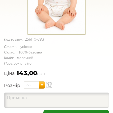
256110-793
Код товару:
Стать:
унісекс
Склад:
100% бавовна
Колір:
молочний
Пора року:
літо
143,00
Ціна
грн
Розмір
68