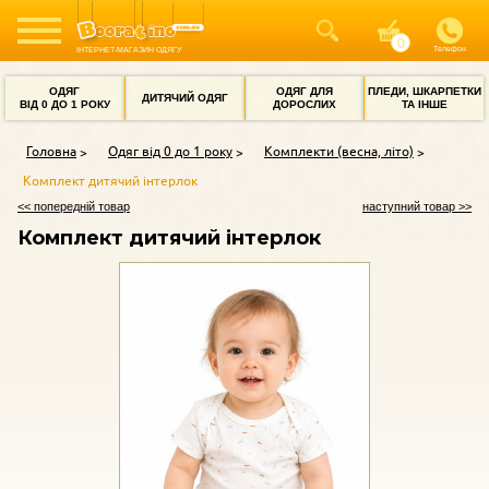
Телефон
ІНТЕРНЕТ-МАГАЗИН ОДЯГУ
ОДЯГ
ОДЯГ ДЛЯ
ПЛЕДИ, ШКАРПЕТКИ
ДИТЯЧИЙ ОДЯГ
ВІД 0 ДО 1 РОКУ
ДОРОСЛИХ
ТА ІНШЕ
Головна
Одяг від 0 до 1 року
Комплекти (весна, літо)
Комплект дитячий інтерлок
<< попередній товар
наступний товар >>
Комплект дитячий інтерлок