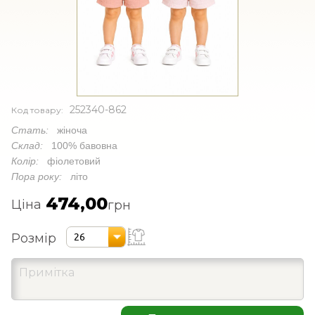
252340-862
Код товару:
Стать:
жіноча
Склад:
100% бавовна
Колір:
фіолетовий
Пора року:
літо
474,00
Ціна
грн
Розмір
26