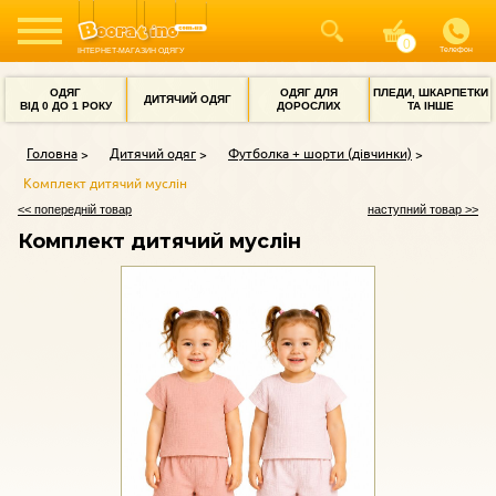
Телефон
ІНТЕРНЕТ-МАГАЗИН ОДЯГУ
ОДЯГ
ОДЯГ ДЛЯ
ПЛЕДИ, ШКАРПЕТКИ
ДИТЯЧИЙ ОДЯГ
ВІД 0 ДО 1 РОКУ
ДОРОСЛИХ
ТА ІНШЕ
Головна
Дитячий одяг
Футболка + шорти (дівчинки)
Комплект дитячий муслін
<< попередній товар
наступний товар >>
Комплект дитячий муслін