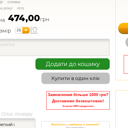
ір:
оливка
а року:
літо
474,00
грн
на
26
змір
Додати до кошику
Купити в один клік
Замовлення більше 1000 грн?
Доставимо безкоштовно!
За умови 100% передоплати
Опис товару
егкий і
Вагаєтесь з вибором, є питання?
Наші менеджери з