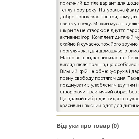
приємний до тіла варіант для щоде
теплу пору року. Натуральна факт
добре пропускає повітря, тому ди
навіть у спеку. М’який муслін делі
шкіри та не створює відчуття парос
активних ігор. Комплект дитячий м
охайно й сучасно, тож його зручно
прогулянок, і для домашнього вик
Матеріал швидко висихає та збері
вигляд після прання, що особливо 
Вільний крій не обмежує рухів і да
повну свободу протягом дня. Таки
поєднувати з улюбленим взуттям і 
створюючи практичний образ без з
Це вдалий вибір для тих, хто шукає
красивий і якісний одяг для дитини
Відгуки про товар (0)