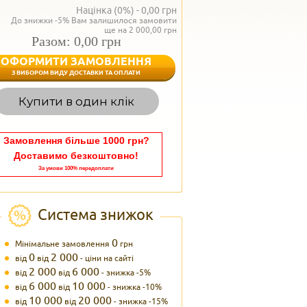
Націнка (0%) -
0,00
грн
До знижки -5% Вам залишилося замовити
ще на 2 000,00 грн
Разом: 0,00 грн
ОФОРМИТИ ЗАМОВЛЕННЯ
< Назад
З ВИБОРОМ ВИДУ ДОСТАВКИ ТА ОПЛАТИ
Вагаєтесь з вибором,
Купити в один клік
Наші менеджери
задоволенням дадуть в
095 102
Теле
Замовлення більше 1000 грн?
Доставимо безкоштовно!
За умови 100% передоплати
Система знижок
0
Мінімальне замовлення
грн
0
2 000
від
від
- ціни на сайті
2 000
6 000
від
від
- знижка -5%
6 000
10 000
від
від
- знижка -10%
10 000
20 000
від
від
- знижка -15%