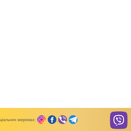
рти (дівчинки)
Футболка + шорти (дівчинки)
Футболка + шорти (дівчи
ячий кулір
Костюм дитячий Квітковий
Костюм дитячий Кві
софт
софт
ціальних мережах: