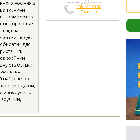
нного носіння в
задоволенням дадуть відповідь
095 102 58 80
ура тканини
Телефон
тині комфортно
катно торкається
ті під час
услін виглядає
 обирати і для
ористання.
гає охайний
цінують батьки.
рує дитині
й набір легко
верхнім одягом,
айвих зусиль.
 зручний,
.