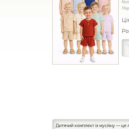
Кол
Пор
Ці
Ро
Дитячий комплект із мусліну — це л