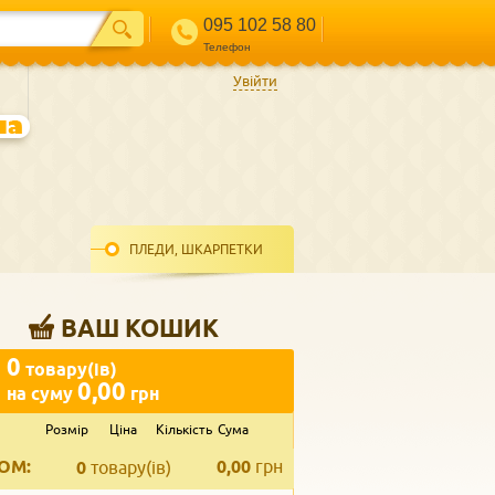
095 102 58 80
Телефон
Увійти
ПЛЕДИ, ШКАРПЕТКИ
ВАШ КОШИК
0
товару(ів)
0,00
на суму
грн
Розмір
Ціна
Кількість
Сума
ВВЕДІТЬ ВАШ КОНТАКТ
ОМ:
0,00
грн
Телефон
*
0
товару(ів)