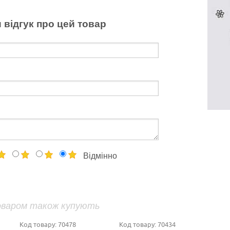
 відгук про цей товар
Відмінно
оваром також купують
Код товару:
70478
Код товару:
70434
К