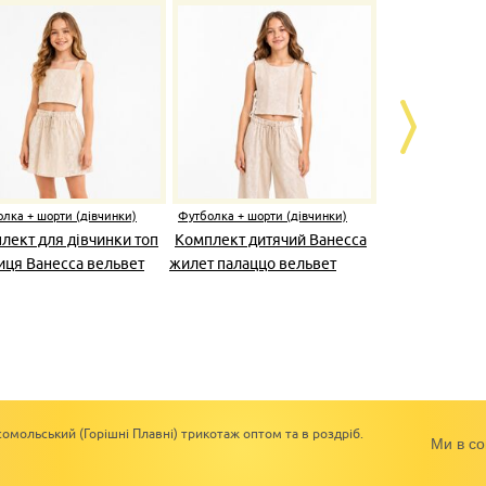
лка + шорти (дівчинки)
Футболка + шорти (дівчинки)
Футболка + шо
лект для дівчинки топ
Комплект дитячий Ванесса
Костюм дит
иця Ванесса вельвет
жилет палаццо вельвет
омольський (Горішні Плавні) трикотаж оптом та в роздріб.
Ми в со