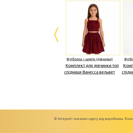
Футболка + шорти (дівчинки)
Футбо
Комплект для дівчинки топ
Комп
спідниця Ванесса вельвет
спідн
© Інтернет-магазин одягу від виробника. Комс