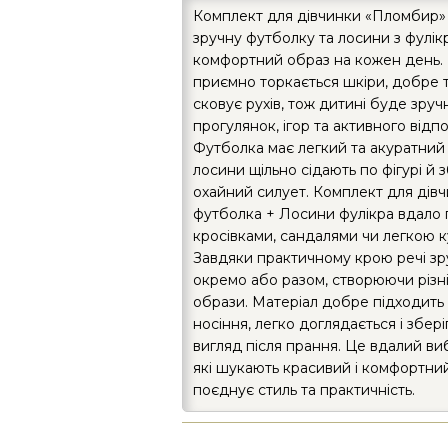
Комплект для дівчинки «Пломбир»
зручну футболку та лосини з фулі
комфортний образ на кожен день. 
приємно торкається шкіри, добре т
сковує рухів, тож дитині буде зруч
прогулянок, ігор та активного відп
Футболка має легкий та акуратний 
лосини щільно сідають по фігурі й 
охайний силует. Комплект для ді
футболка + Лосини фулікра вдало 
кросівками, сандалями чи легкою 
Завдяки практичному крою речі зр
окремо або разом, створюючи різн
образи. Матеріал добре підходить 
носіння, легко доглядається і збер
вигляд після прання. Це вдалий виб
які шукають красивий і комфортни
поєднує стиль та практичність.