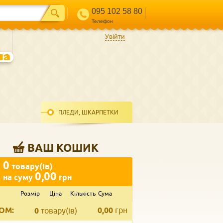
095 102 58 80
Телефон
Увійти
ПЛЕДИ, ШКАРПЕТКИ
ВАШ КОШИК
0
товару(ів)
0,00
на суму
грн
Розмір
Ціна
Кількість
Сума
ВВЕДІТЬ ВАШ КОНТАКТ
ОМ:
0,00
грн
Телефон
*
0
товару(ів)