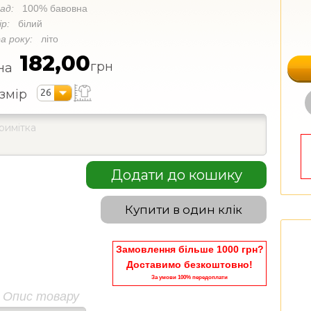
лад:
100% бавовна
ір:
білий
а року:
літо
182,00
грн
на
26
змір
Додати до кошику
Купити в один клік
Замовлення більше 1000 грн?
Доставимо безкоштовно!
За умови 100% передоплати
Опис товару