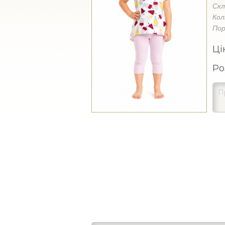
Ск
Кол
Пор
Ці
Ро