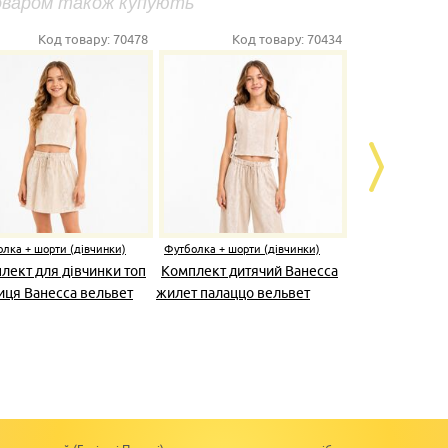
оваром також купують
Код товару:
70478
Код товару:
70434
К
лка + шорти (дівчинки)
Футболка + шорти (дівчинки)
Футболка + шо
лект для дівчинки топ
Комплект дитячий Ванесса
Костюм дит
иця Ванесса вельвет
жилет палаццо вельвет