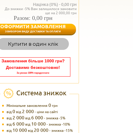
Націнка (0%) -
0,00
грн
До знижки -5% Вам залишилося замовити
ще на 2 000,00 грн
Разом: 0,00 грн
ОФОРМИТИ ЗАМОВЛЕННЯ
< Назад
З ВИБОРОМ ВИДУ ДОСТАВКИ ТА ОПЛАТИ
Вагаєтесь з вибором,
Купити в один клік
Наші менеджери
задоволенням дадуть в
095 102
Теле
Замовлення більше 1000 грн?
Доставимо безкоштовно!
За умови 100% передоплати
Система знижок
0
Мінімальне замовлення
грн
0
2 000
від
від
- ціни на сайті
2 000
6 000
від
від
- знижка -5%
6 000
10 000
від
від
- знижка -10%
10 000
20 000
від
від
- знижка -15%