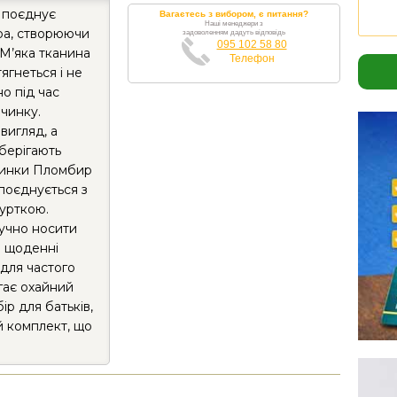
 поєднує
Вагаєтесь з вибором, є питання?
Наші менеджери з
кра, створюючи
задоволенням дадуть відповідь
095 102 58 80
М’яка тканина
Телефон
ягнеться і не
но під час
очинку.
вигляд, а
зберігають
вчинки Пломбир
поєднується з
курткою.
учно носити
і щоденні
для частого
ігає охайний
ір для батьків,
й комплект, що