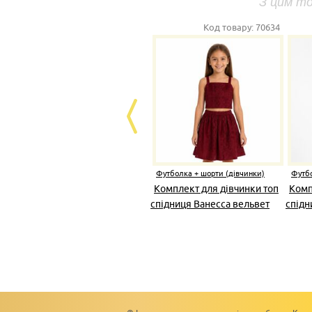
З цим т
Код товару:
70634
Футболка + шорти (дівчинки)
Футбо
Комплект для дівчинки топ
Комп
спідниця Ванесса вельвет
спідн