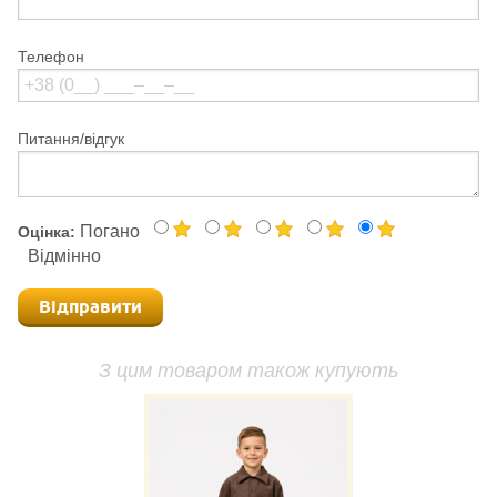
Телефон
Питання/відгук
Погано
Оцінка:
Відмінно
Відправити
З цим товаром також купують