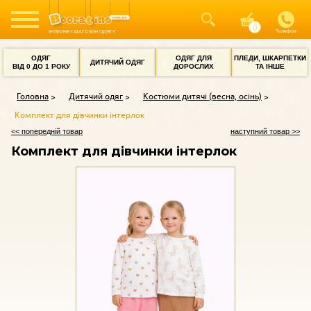
Телефон
ІНТЕРНЕТ-МАГАЗИН ОДЯГУ
ОДЯГ
ОДЯГ ДЛЯ
ПЛЕДИ, ШКАРПЕТКИ
ДИТЯЧИЙ ОДЯГ
ВІД 0 ДО 1 РОКУ
ДОРОСЛИХ
ТА ІНШЕ
Головна
Дитячий одяг
Костюми дитячі (весна, осінь)
Комплект для дівчинки інтерлок
<< попередній товар
наступний товар >>
Комплект для дівчинки інтерлок