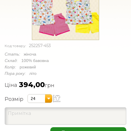
252257-453
Код товару:
Стать:
жіноча
Склад:
100% бавовна
Колір:
рожевий
Пора року:
літо
394,00
Ціна
грн
Розмір
24