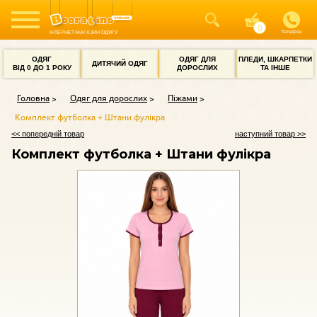
Телефон
ІНТЕРНЕТ-МАГАЗИН ОДЯГУ
ОДЯГ
ОДЯГ ДЛЯ
ПЛЕДИ, ШКАРПЕТКИ
ДИТЯЧИЙ ОДЯГ
ВІД 0 ДО 1 РОКУ
ДОРОСЛИХ
ТА ІНШЕ
Головна
Одяг для дорослих
Піжами
Комплект футболка + Штани фулікра
<< попередній товар
наступний товар >>
Комплект футболка + Штани фулікра