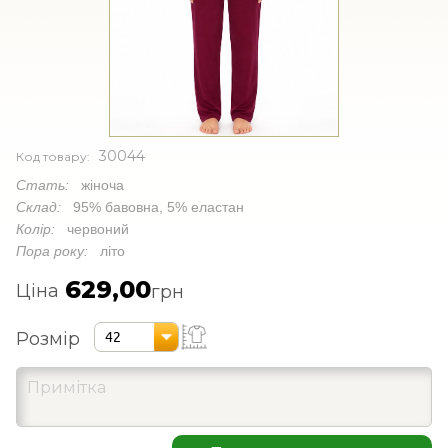
30044
Код товару:
Стать:
жіноча
Склад:
95% бавовна, 5% еластан
Колір:
червоний
Пора року:
літо
629,00
Ціна
грн
Розмір
42