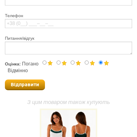
Телефон
Питання/відгук
Погано
Оцінка:
Відмінно
Відправити
З цим товаром також купують