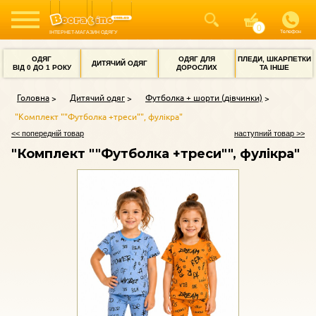
Телефон
ІНТЕРНЕТ-МАГАЗИН ОДЯГУ
ОДЯГ
ОДЯГ ДЛЯ
ПЛЕДИ, ШКАРПЕТКИ
ДИТЯЧИЙ ОДЯГ
ВІД 0 ДО 1 РОКУ
ДОРОСЛИХ
ТА ІНШЕ
Головна
Дитячий одяг
Футболка + шорти (дівчинки)
"Комплект ""Футболка +треси"", фулікра"
<< попередній товар
наступний товар >>
"Комплект ""Футболка +треси"", фулікра"