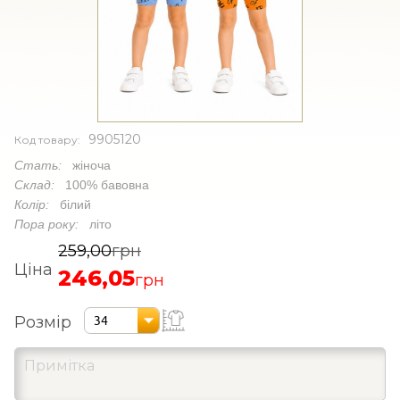
9905120
Код товару:
Стать:
жіноча
Склад:
100% бавовна
Колір:
білий
Пора року:
літо
259,00
грн
Ціна
246,05
грн
Розмір
34