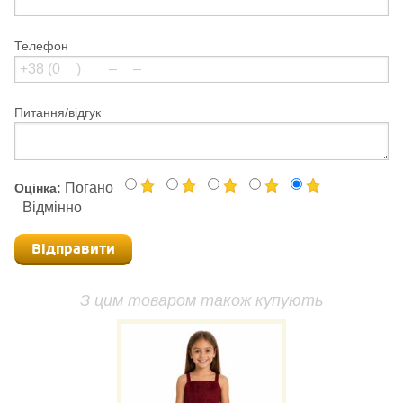
Телефон
Питання/відгук
Погано
Оцінка:
Відмінно
Відправити
З цим товаром також купують