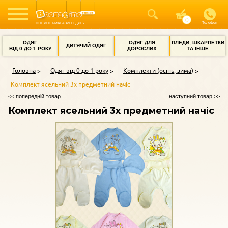
Телефон
ІНТЕРНЕТ-МАГАЗИН ОДЯГУ
ОДЯГ
ОДЯГ ДЛЯ
ПЛЕДИ, ШКАРПЕТКИ
ДИТЯЧИЙ ОДЯГ
ВІД 0 ДО 1 РОКУ
ДОРОСЛИХ
ТА ІНШЕ
Головна
Одяг від 0 до 1 року
Комплекти (осінь, зима)
Комплект ясельний 3х предметний начіс
<< попередній товар
наступний товар >>
Комплект ясельний 3х предметний начіс