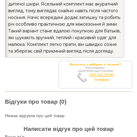
дитячої шкіри. Ясельний комплект має акуратний
вигляд, тому виглядає охайно навіть після частого
носіння. Начіс всередині додає затишку та робить
річ особливо практичною для міжсезоння й зими.
Такий варіант стане вдалою покупкою для батьків,
які шукають зручний, теплий і красивий одяг для
малюка. Комплект легко прати, він швидко сохне
та зберігає свій приємний вигляд після догляду.
Вагаєтесь з вибором, є питання?
Наші менеджери з
задоволенням дадуть відповідь
095 102 58 80
Телефон
Відгуки про товар (0)
Немає відгуков про цей товар
Написати відгук про цей товар
Ваше ім'я