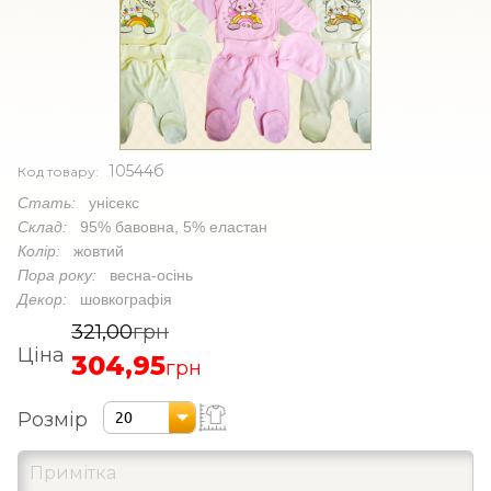
10544б
Код товару:
Стать:
унісекс
Склад:
95% бавовна, 5% еластан
Колір:
жовтий
Пора року:
весна-осінь
Декор:
шовкографія
321,00
грн
Ціна
304,95
грн
Розмір
20